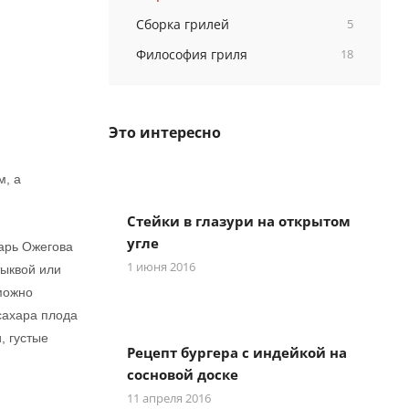
Сборка грилей
5
Философия гриля
18
Это интересно
м, а
Стейки в глазури на открытом
угле
варь Ожегова
1 июня 2016
тыквой или
 можно
 сахара плода
, густые
Рецепт бургера с индейкой на
сосновой доске
11 апреля 2016