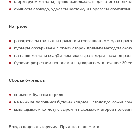
формируем котлеты, лучше использовать для этого специ
очищаем авокадо, удаляем косточку и нарезаем ломтикам
На гриле
разогреваем гриль для прямого и косвенного методов приг
бургеры обжариваем с обеих сторон прямым методом около 
на наши котлеты кладём ломтики сыра и ждем, пока он рас
булочки разрезаем пополам и поджариваем в течение 20 се
Сборка бургеров
снимаем булочки с гриля
на нижние половинки булочек кладем 1 столовую ложка соу
выкладываем котлету с сыром и накрываем второй половин
Блюдо подавать горячим. Приятного аппетита!