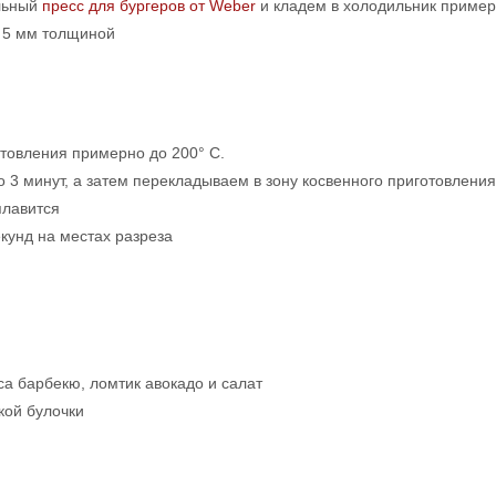
альный
пресс для бургеров от Weber
и кладем в холодильник пример
и 5 мм толщиной
отовления примерно до 200° С.
3 минут, а затем перекладываем в зону косвенного приготовления
плавится
кунд на местах разреза
са барбекю, ломтик авокадо и салат
кой булочки