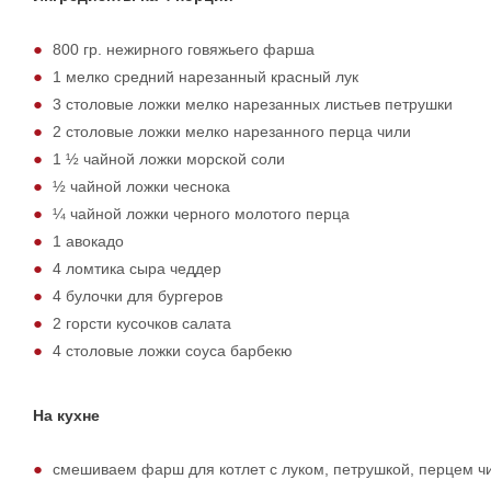
800 гр. нежирного говяжьего фарша
1 мелко средний нарезанный красный лук
3 столовые ложки мелко нарезанных листьев петрушки
2 столовые ложки мелко нарезанного перца чили
1 ½ чайной ложки морской соли
½ чайной ложки чеснока
¼ чайной ложки черного молотого перца
1 авокадо
4 ломтика сыра чеддер
4 булочки для бургеров
2 горсти кусочков салата
4 столовые ложки соуса барбекю
На кухне
смешиваем фарш для котлет с луком, петрушкой, перцем ч