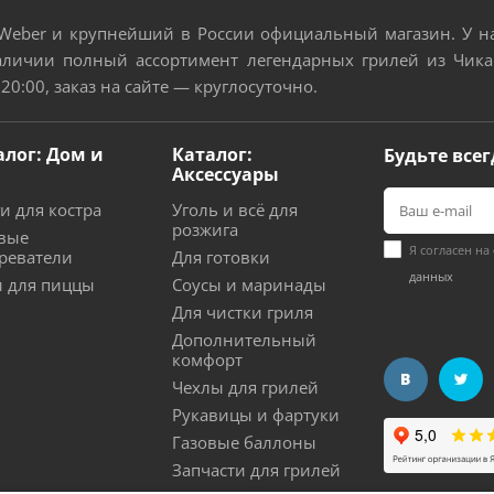
eber и крупнейший в России официальный магазин. У нас
аличии полный ассортимент легендарных грилей из Чикаг
 20:00, заказ на сайте — круглосуточно.
алог: Дом и
Каталог:
Будьте всег
Аксессуары
и для костра
Уголь и всё для
розжига
вые
Я согласен на
реватели
Для готовки
данных
 для пиццы
Соусы и маринады
Для чистки гриля
Дополнительный
комфорт
Чехлы для грилей
Рукавицы и фартуки
Газовые баллоны
Запчасти для грилей