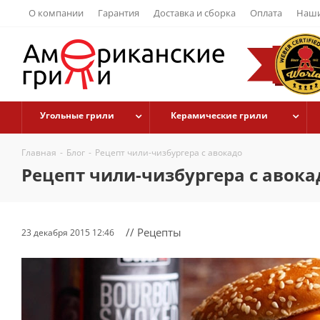
О компании
Гарантия
Доставка и сборка
Оплата
Наши
Угольные грили
Керамические грили
Главная
-
Блог
-
Рецепт чили-чизбургера с авокадо
Рецепт чили-чизбургера с авока
// Рецепты
23 декабря 2015 12:46