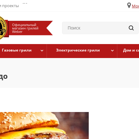
...
 проекты
Мос
Официальный
магазин грилей
Weber
Газовые грили
Электрические грили
Дом и с
до