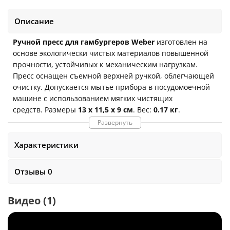
Описание
Ручной пресс для гамбургеров Weber
изготовлен на
основе экологически чистых материалов повышенной
прочности, устойчивых к механическим нагрузкам.
Пресс оснащен съемной верхней ручкой, облегчающей
очистку. Допускается мытье прибора в посудомоечной
машине с использованием мягких чистящих
средств.
Размеры
13 x 11,5 x 9 см
. Вес:
0.17 кг
.
Развернуть
Позволяет формировать
котлеты весом в 120 и 220
грамм
Характеристики
Съемная верхняя ручка для облегчения очистки от
фарша
Отзывы 0
Можно мыть в посудомоечной машине
Видео
(1)