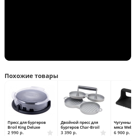
Похожие товары
Пресс для бургеров
Двойной пресс для
Чугунный п
Broil King Deluxe
бургеров Char-Broil
мяса Webe
2 990
р.
3 390
р.
6 900
р.