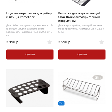
Подставка-решетка для ребер
Решетка для жарки овощей
и птицы Primeliner
Char Broil с антипригарным
покрытием
Для рёбер и крупных кусков мяса с 5-
Для жарки грибов, овощей, мелких
ю секциями для равномерного
морепродуктов. Размеры: 28 x 22.5 x
запекания. Размеры: 40,5 x 24,5 x 13
6 см.
см.
2 190
р.
2 590
р.
Купить
Купить
Хит