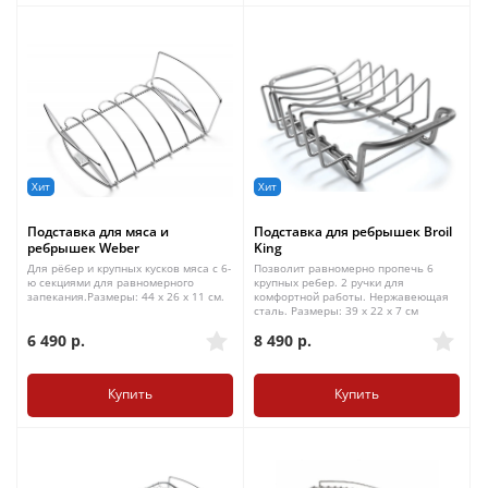
Хит
Хит
Подставка для мяса и
Подставка для ребрышек Broil
ребрышек Weber
King
Для рёбер и крупных кусков мяса с 6-
Позволит равномерно пропечь 6
ю секциями для равномерного
крупных ребер. 2 ручки для
запекания.Размеры: 44 x 26 x 11 см.
комфортной работы. Нержавеющая
сталь. Размеры: 39 x 22 x 7 см
6 490
р.
8 490
р.
Купить
Купить