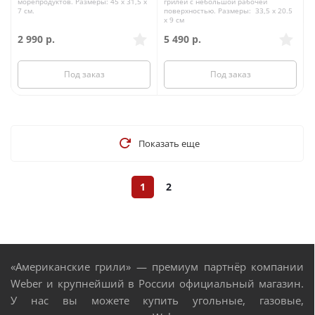
морепродуктов. Размеры: 45 x 31,5 x
грилей с небольшой рабочей
7 см.
поверхностью. Размеры: 33,5 x 20.5
x 9 см
2 990
р.
5 490
р.
Под заказ
Под заказ
Показать еще
1
2
«Американские грили» — премиум партнёр компании
Weber и крупнейший в России официальный магазин.
У нас вы можете купить угольные, газовые,