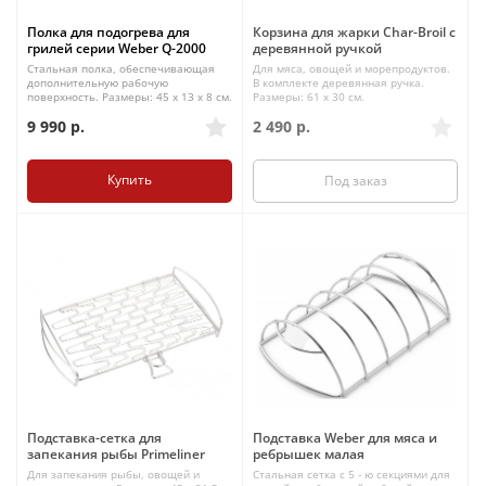
Полка для подогрева для
Корзина для жарки Char-Broil с
грилей серии Weber Q-2000
деревянной ручкой
Стальная полка, обеспечивающая
Для мяса, овощей и морепродуктов.
дополнительную рабочую
В комплекте деревянная ручка.
поверхность. Размеры: 45 x 13 x 8 см.
Размеры: 61 x 30 см.
9 990
р.
2 490
р.
Купить
Под заказ
Подставка-сетка для
Подставка Weber для мяса и
запекания рыбы Primeliner
ребрышек малая
Для запекания рыбы, овощей и
Стальная сетка с 5 - ю секциями для