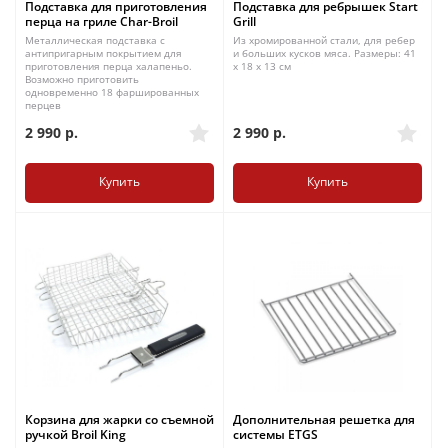
Подставка для приготовления
Подставка для ребрышек Start
перца на гриле Char-Broil
Grill
Металлическая подставка с
Из хромированной стали, для ребер
антипригарным покрытием для
и больших кусков мяса. Размеры: 41
приготовления перца халапеньо.
x 18 x 13 см
Возможно приготовить
одновременно 18 фаршированных
перцев
2 990
р.
2 990
р.
Купить
Купить
Корзина для жарки со съемной
Дополнительная решетка для
ручкой Broil King
системы ETGS