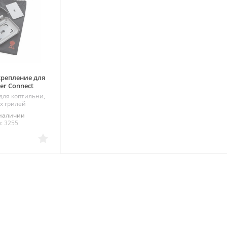
крепление для
r Connect
для коптильни,
х грилей
 наличии
: 3255