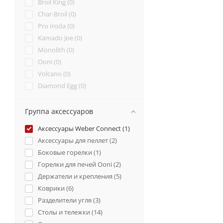
Broil King (
0
)
Char-Broil (
0
)
Pro Iroda (
0
)
Kamado Joe (
0
)
Monolith (
0
)
Ooni (
0
)
Volcano (
0
)
Diamond Egg (
0
)
Группа аксессуаров
Аксессуары Weber Connect (
1
)
Аксессуары для пеллет (
2
)
Боковые горелки (
1
)
Горелки для печей Ooni (
2
)
Держатели и крепления (
5
)
Коврики (
6
)
Разделители угля (
3
)
Столы и тележки (
14
)