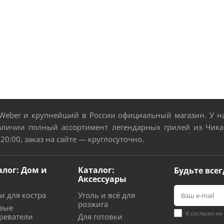
eber и крупнейший в России официальный магазин. У нас
аличии полный ассортимент легендарных грилей из Чикаг
 20:00, заказ на сайте — круглосуточно.
алог: Дом и
Каталог:
Будьте всег
Аксессуары
и для костра
Уголь и всё для
розжига
вые
Я согласен на
реватели
Для готовки