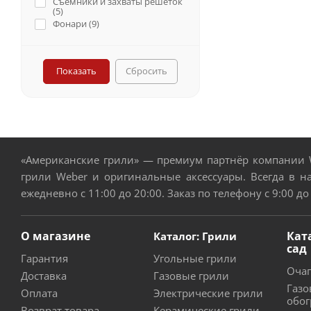
Съемники и захваты решеток
(
5
)
Фонари (
9
)
Сбросить
«Американские грили» — премиум партнёр компании W
грили Weber и оригинальные аксессуары. Всегда в н
ежедневно с 11:00 до 20:00. Заказ по телефону с 9:00 до
О магазине
Кат
Каталог: Грили
сад
Гарантия
Угольные грили
Очаг
Доставка
Газовые грили
Газо
Оплата
Электрические грили
обог
Возврат товара
Керамические грили