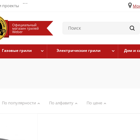
...
 проекты
Мос
Официальный
магазин грилей
Weber
Газовые грили
Электрические грили
Дом и с
По популярности
По алфавиту
По цене