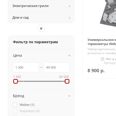
Электрические грили
Дом и сад
»
Универсальное 
Фильтр по параметрам
термометра Webe
Набор креплений 
угольных и газовы
Цена
Нет в
Артикул
8 900
р.
1 390
49 900
Бренд
Weber (
1
)
Napoleon (
0
)