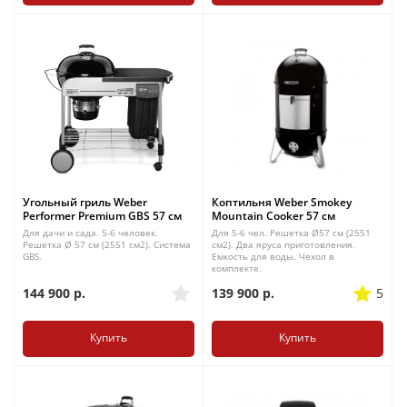
Угольный гриль Weber
Коптильня Weber Smokey
Performer Premium GBS 57 cм
Mountain Cooker 57 см
Для дачи и сада. 5-6 человек.
Для 5-6 чел. Решетка Ø57 см (2551
Решетка Ø 57 см (2551 см2). Система
см2). Два яруса приготовления.
GBS.
Емкость для воды. Чехол в
комплекте.
144 900
р.
139 900
р.
5
Купить
Купить