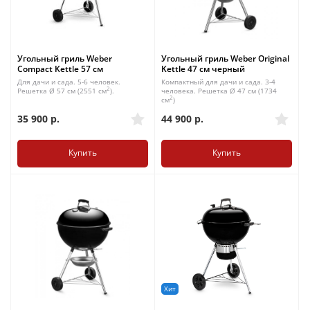
Угольный гриль Weber
Угольный гриль Weber Original
Compact Kettle 57 см
Kettle 47 см черный
Для дачи и сада. 5-6 человек.
Компактный для дачи и сада. 3-4
2
Решетка Ø 57 см (2551 см
).
человека. Решетка Ø 47 см (1734
2
см
)
35 900
р.
44 900
р.
Купить
Купить
Хит