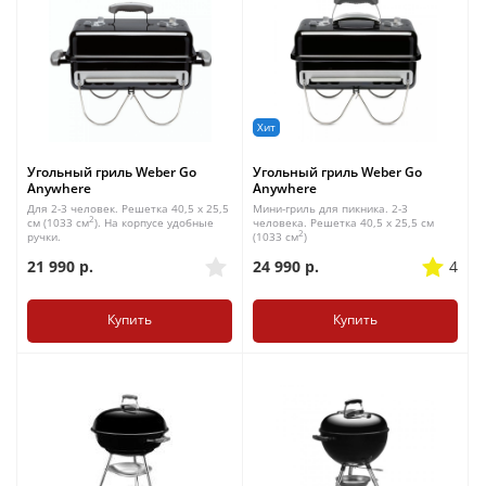
Хит
Угольный гриль Weber Go
Угольный гриль Weber Go
Anywhere
Anywhere
Для 2-3 человек. Решетка 40,5 x 25,5
Мини-гриль для пикника. 2-3
2
см (1033 см
). На корпусе удобные
человека. Решетка 40,5 x 25,5 см
2
ручки.
(1033 см
)
21 990
р.
24 990
р.
4
Купить
Купить