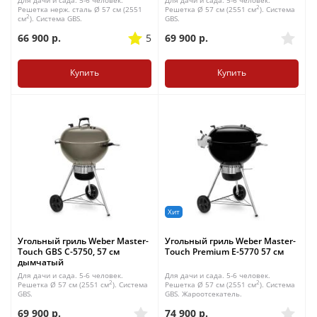
Для дачи и сада. 5-6 человек.
Для дачи и сада. 5-6 человек.
2
Решетка нерж. сталь Ø 57 см (2551
Решетка Ø 57 см (2551 см
). Система
2
см
). Система GBS.
GBS.
66 900
р.
5
69 900
р.
Купить
Купить
Хит
Угольный гриль Weber Master-
Угольный гриль Weber Master-
Touch GBS С-5750, 57 см
Touch Premium E-5770 57 см
дымчатый
Для дачи и сада. 5-6 человек.
Для дачи и сада. 5-6 человек.
2
2
Решетка Ø 57 см (2551 см
). Система
Решетка Ø 57 см (2551 см
). Система
GBS.
GBS. Жароотсекатель.
69 900
р.
74 900
р.