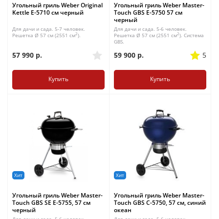
Угольный гриль Weber Original
Угольный гриль Weber Master-
Kettle E-5710 см черный
Touch GBS E-5750 57 см
черный
Для дачи и сада. 5-7 человек.
Для дачи и сада. 5-6 человек.
2
2
Решетка Ø 57 см (2551 см
).
Решетка Ø 57 см (2551 см
). Система
GBS.
57 990
р.
59 900
р.
5
Купить
Купить
Хит
Хит
Угольный гриль Weber Master-
Угольный гриль Weber Master-
Touch GBS SE E-5755, 57 см
Touch GBS С-5750, 57 см, синий
черный
океан