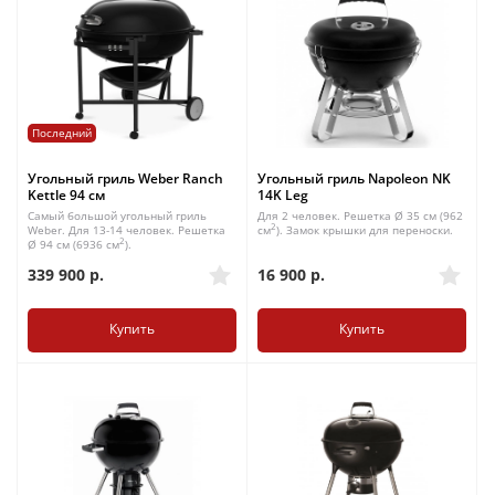
Последний
Угольный гриль Weber Ranch
Угольный гриль Napoleon NK
Kettle 94 см
14K Leg
Самый большой угольный гриль
Для 2 человек. Решетка Ø 35 см (962
2
Weber. Для 13-14 человек. Решетка
см
). Замок крышки для переноски.
2
Ø 94 см (6936 см
).
339 900
р.
16 900
р.
Купить
Купить