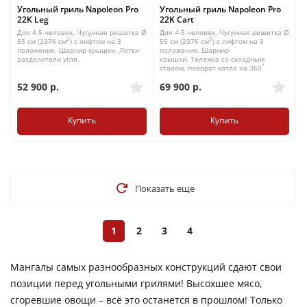
Угольный гриль Napoleon Pro
Угольный гриль Napoleon Pro
22K Leg
22K Cart
Для 4-5 человек. Чугунная решетка Ø
Для 4-5 человек. Чугунная решетка Ø
2
2
55 см (2376 см
) с лифтом на 3
55 см (2376 см
) с лифтом на 3
положения. Шарнир крышки. Лотки
положения. Шарнир
разделители угля.
крышки. Тележка со складным
°
столом, поворот котла на 360
52 900
р.
69 900
р.
Купить
Купить
Показать еще
1
2
3
4
Мангалы самых разнообразных конструкций сдают свои
позиции перед угольными грилями! Высохшее мясо,
сгоревшие овощи – всё это останется в прошлом! Только