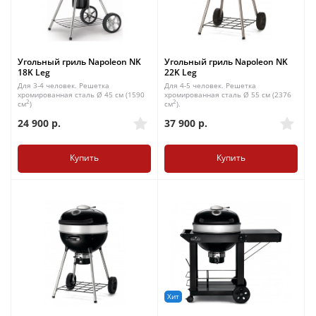
Угольный гриль Napoleon NK
Угольный гриль Napoleon NK
18K Leg
22K Leg
Для 3-4 человек. Решетка
Для 4-5 человек. Решетка
хромированная сталь Ø 45 см (1590
хромированная сталь Ø 55 см (2376
2
2
см
)
см
).
24 900
р.
37 900
р.
Купить
Купить
Хит