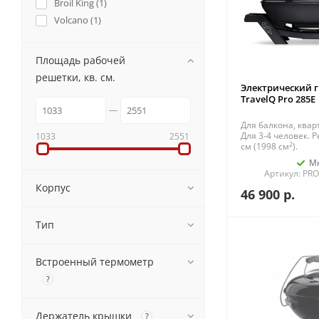
Broil King (
1
)
Volcano (
1
)
Площадь рабочей
решетки, кв. см.
Электрический 
TravelQ Pro 285E
Для балкона, ква
Для 3-4 человек. Р
1033
2551
2
см (1998 см
).
М
Артикул: PR
Корпус
46 900
р.
Тип
Встроенный термометр
?
Держатель крышки
?