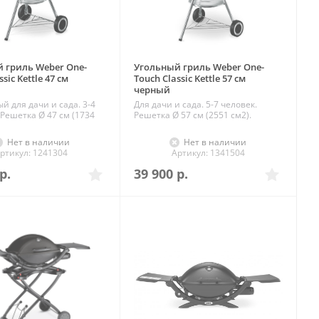
 гриль Weber One-
Угольный гриль Weber One-
sic Kettle 47 см
Touch Classic Kettle 57 см
черный
й для дачи и сада. 3-4
Для дачи и сада. 5-7 человек.
 Решетка Ø 47 см (1734
Решетка Ø 57 см (2551 см2).
Нет в наличии
Нет в наличии
ртикул: 1241304
Артикул: 1341504
р.
39 900
р.