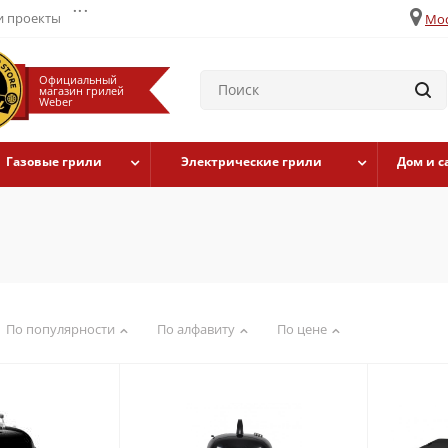
...
 проекты
Мос
Официальный
магазин грилей
Weber
Газовые грили
Электрические грили
Дом и с
По популярности
По алфавиту
По цене