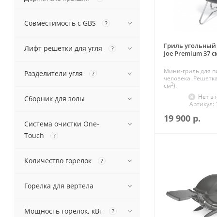
Совместимость с GBS
?
Гриль угольный
Лифт решетки для угля
?
Joe Premium 37 
Мини-гриль для пи
Разделители угля
?
человека. Решетка
2
см
).
Нет в
Сборник для золы
Артикул:
19 900
р.
Система очистки One-
Touch
?
Количество горелок
?
Горелка для вертела
Мощность горелок, кВт
?