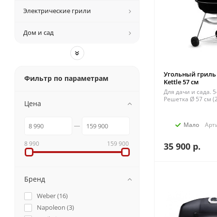
Электрические грили
Дом и сад
»
Угольный гриль
Фильтр по параметрам
Kettle 57 см
Для дачи и сада. 5
Решетка Ø 57 см (
Цена
Мало
Арт
8 990
159 900
35 900
р.
Бренд
Weber (
16
)
Napoleon (
3
)