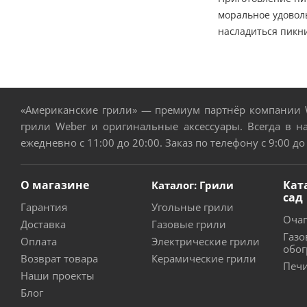
моральное удовол
насладиться пикн
«Американские грили» — премиум партнёр компании W
грили Weber и оригинальные аксессуары. Всегда в н
ежедневно с 11:00 до 20:00. Заказ по телефону с 9:00 до
О магазине
Кат
Каталог: Грили
сад
Гарантия
Угольные грили
Очаг
Доставка
Газовые грили
Газо
Оплата
Электрические грили
обог
Возврат товара
Керамические грили
Печи
Наши проекты
Блог