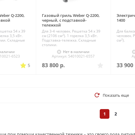
eber Q-2200,
Газовый гриль Weber Q-2200,
Электрич
авкой
черный, с подставкой-
1400
тележкой
ешетка 54 x 39
Для 3-4 человек. Решетка 54 x 39
Для балко
2
орелка 3,5 кВт.
см (2106 см
). 1 горелка 3,5 кВт.
человек. Р
2
ами. Складные
Подставка-тележка. Складные
см
).
столики.
 наличии
Нет в наличии
010021-6523
Артикул: 54010021-6557
А
83 800
р.
33 900
5
Показать еще
1
2
и при помощи качественной техники – это своего рода ритуал