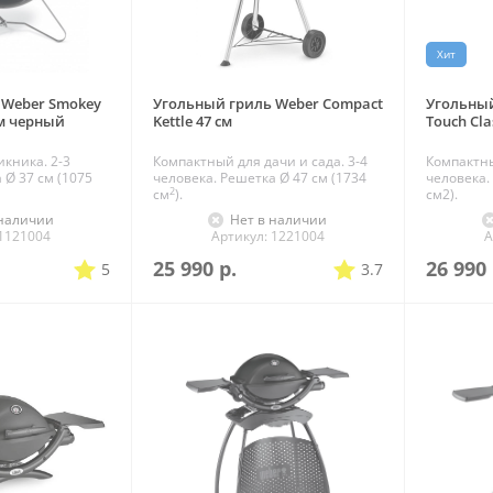
Хит
 Weber Smokey
Угольный гриль Weber Compact
Угольный
см черный
Kettle 47 см
Touch Clas
кника. 2-3
Компактный для дачи и сада. 3-4
Компактны
 Ø 37 см (1075
человека. Решетка Ø 47 см (1734
человека.
2
см
).
см2).
 наличии
Нет в наличии
 1121004
Артикул: 1221004
А
25 990
р.
26 990
5
3.7