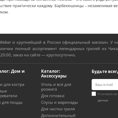
ьствие практически каждому. Барбекюшницы – незаменимая вещ
иком.
eber и крупнейший в России официальный магазин. У нас
аличии полный ассортимент легендарных грилей из Чикаг
 20:00, заказ на сайте — круглосуточно.
алог: Дом и
Каталог:
Будьте всег
Аксессуары
и для костра
Уголь и всё для
розжига
вые
Я согласен на
реватели
Для готовки
данных
 для пиццы
Соусы и маринады
Для чистки гриля
Дополнительный