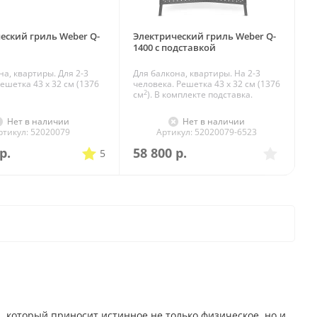
еский гриль Weber Q-
Электрический гриль Weber Q-
1400 с подставкой
на, квартиры. Для 2-3
Для балкона, квартиры. На 2-3
ешетка 43 x 32 см (1376
человека. Решетка 43 x 32 см (1376
2
см
). В комплекте подставка.
Нет в наличии
Нет в наличии
ртикул: 52020079
Артикул: 52020079-6523
р.
58 800
р.
5
, который приносит истинное не только физическое, но и