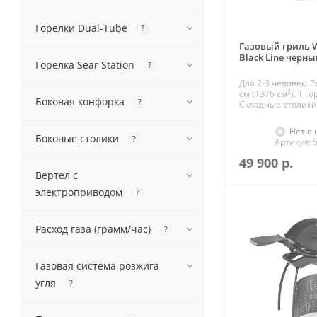
Горелки Dual-Tube
?
Газовый гриль W
Black Line черн
Горелка Sear Station
?
Для 2-3 человек. Р
2
см (1376 см
). 1 г
Боковая конфорка
?
Складные столики
Нет в
Боковые столики
?
Артикул: 
49 900
р.
Вертел с
электроприводом
?
Расход газа (грамм/час)
?
Газовая система розжига
угля
?