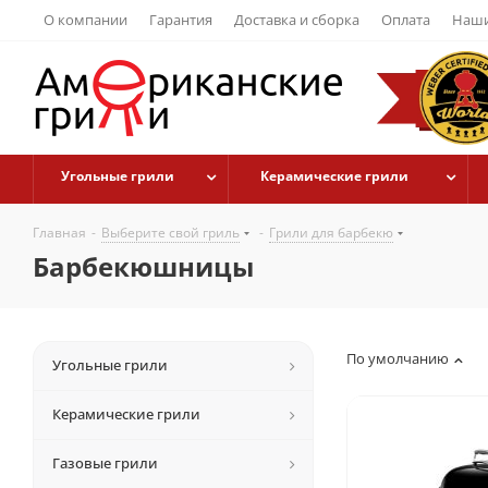
О компании
Гарантия
Доставка и сборка
Оплата
Наши
Угольные грили
Керамические грили
Главная
-
Выберите свой гриль
-
Грили для барбекю
Барбекюшницы
По умолчанию
Угольные грили
Керамические грили
Газовые грили