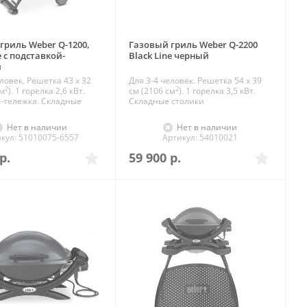
гриль Weber Q-1200,
Газовый гриль Weber Q-2200
e с подставкой-
Black Line черный
й
ловек. Решетка 43 х 32
Для 3-4 человек. Решетка 54 x 39
2
2
см
). 1 горелка 2,6 кВт.
см (2106 см
). 1 горелка 3,5 кВт.
-тележка. Складные
Складные столики
Нет в наличии
Нет в наличии
кул: 51010075-6557
Артикул: 54010021
р.
59 900
р.