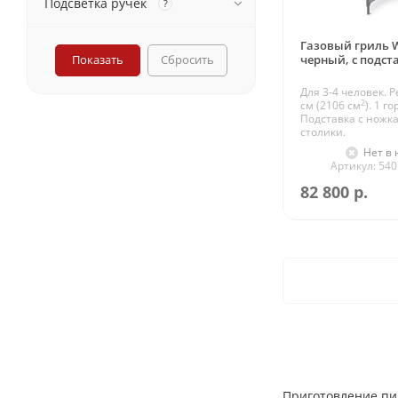
Подсветка ручек
?
Газовый гриль W
Сбросить
черный, с подст
Для 3-4 человек. Р
2
см (2106 см
). 1 г
Подставка с ножк
столики.
Нет в
Артикул: 54
82 800
р.
Приготовление пищ