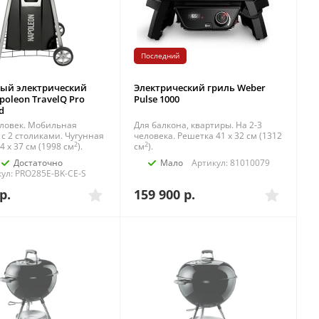
Последний
ый электрический
Электрический гриль Weber
poleon TravelQ Pro
Pulse 1000
d
еловек. Мобильная
Для балкона, квартиры. На 2-3
 с 2 столиками. Чугунная
человека. Решетка 41 x 32 см (1312
2
2
4 x 37 см (1998 см
).
см
).
Достаточно
Мало
Артикул: 81010079
ул: PRO285E-BK-CE-S
р.
159 900
р.