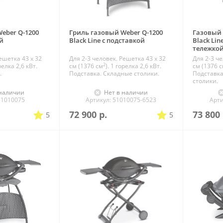
eber Q-1200
Гриль газовый Weber Q-1200
Газовый 
ый
Black Line с подставкой
Black Lin
тележко
ешетка 43 х 32
Для 2-3 человек. Решетка 43 х 32
Для 2-3 че
2
орелка 2,6 кВт.
см (1376 см
). 1 горелка 2,6 кВт.
см (1376 
.
Подставка. Складные столики.
Подставка
столики.
 наличии
Нет в наличии
51010075
Артикул: 51010075-6523
Арти
72 900
р.
73 800
5
5