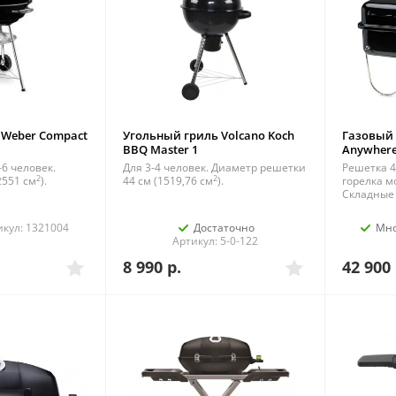
 Weber Compact
Угольный гриль Volcano Koch
Газовый 
BBQ Master 1
Anywhere
-6 человек.
Для 3-4 человек. Диаметр решетки
Решетка 40
2
2
2551 см
).
44 см (1519,76 см
).
горелка м
Складные
икул: 1321004
Достаточно
Мн
Артикул: 5-0-122
8 990
р.
42 900