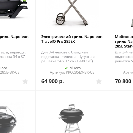
гриль Napoleon
Электрический гриль Napoleon
Мобильн
TravelQ Pro 285EX
гриль Na
285E Stan
ртиры, веранды.
Для 3-4 человек. Складная
Для 3-4 ч
ешетка 54 x 37
подставка - тележка. Чугунная
подставка
2
решетка 54 x 37 см (1998 см
).
решетка 5
ного
Много
O285E-BK-CE
Артикул: PRO285EX-BK-CE
Артик
64 900
р.
70 800