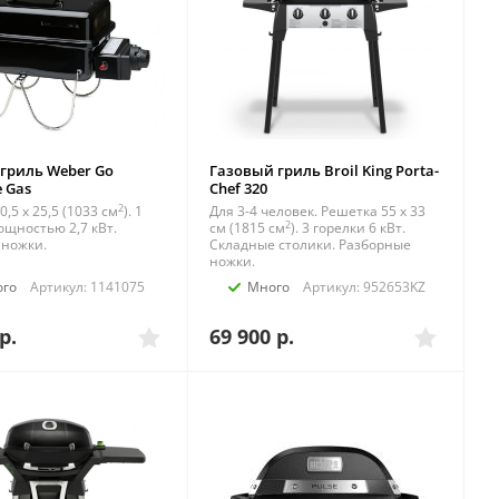
гриль Weber Go
Газовый гриль Broil King Porta-
 Gas
Chef 320
2
,5 х 25,5 (1033 см
). 1
Для 3-4 человек. Решетка 55 х 33
2
ощностью 2,7 кВт.
см (1815 см
). 3 горелки 6 кВт.
 ножки.
Складные столики. Разборные
ножки.
ого
Артикул: 1141075
Много
Артикул: 952653KZ
р.
69 900
р.