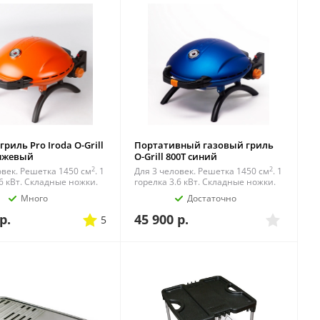
риль Pro Iroda O-Grill
Портативный газовый гриль
анжевый
O-Grill 800T синий
2
2
овек. Решетка 1450 см
. 1
Для 3 человек. Решетка 1450 см
. 1
.6 кВт. Складные ножки.
горелка 3.6 кВт. Складные ножки.
Много
Достаточно
р.
45 900
р.
5