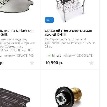
Хит
ь-планча O-Plate для
Складной стол O-Dock Lite для
Grill
грилей O-Grill
 мелких продуктов,
Разбирается для компактной
, блюд из яиц и горячих
транспортировки. Размер: 53 x 53 x
ов. Совместим с
58 см
-Grill 700, 800 и 3500.
о
Артикул: OPLATE_700
Много
Артикул: ODOCKLITE
р.
10 990
р.