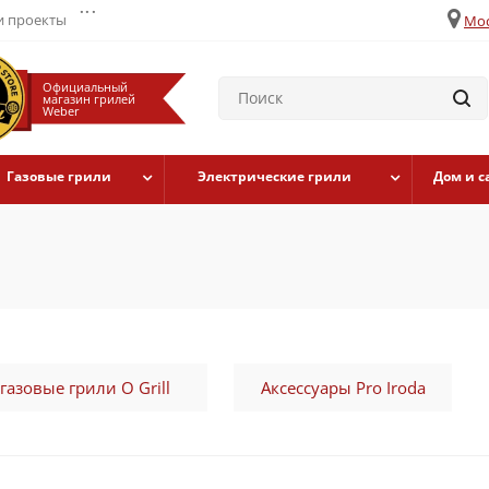
...
 проекты
Мос
Официальный
магазин грилей
Weber
Газовые грили
Электрические грили
Дом и с
азовые грили O Grill
Аксессуары Pro Iroda