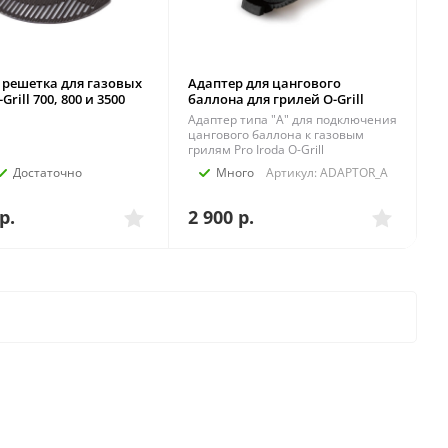
 решетка для газовых
Адаптер для цангового
Grill 700, 800 и 3500
баллона для грилей O-Grill
Адаптер типа "А" для подключения
цангового баллона к газовым
грилям Pro Iroda O-Grill
Достаточно
Много
Артикул: ADAPTOR_A
р.
2 900
р.