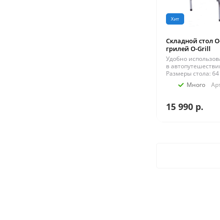
Хит
Складной стол O
грилей O-Grill
Удобно использов
в автопутешествии
Размеры стола: 64 
Много
Ар
15 990
р.