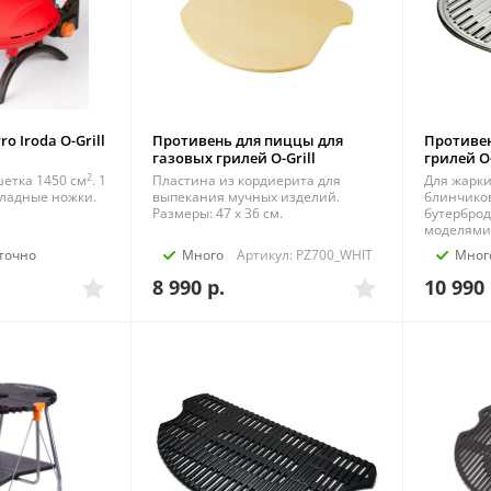
o Iroda O-Grill
Противень для пиццы для
Противен
газовых грилей O-Grill
грилей O-
2
шетка 1450 см
. 1
Пластина из кордиерита для
Для жарки
Складные ножки.
выпекания мучных изделий.
блинчиков
Размеры: 47 x 36 см.
бутерброд
моделями O
точно
Много
Артикул: PZ700_WHIT
Мног
8 990
р.
10 990