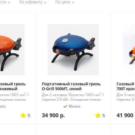
сти
По алфавиту
По цене
зовый гриль
Портативный газовый гриль
Газовый г
оранжевый
O-Grill 500MT, синий
700T ор
2
2
шетка 1065 см
. 1
Для 2 человек. Решетка 1065 см
. 1
Для 3 чел
Складные ножки.
горелка 2.9 кВт. Складные ножки.
горелка 3
ого
Много
34 900
р.
41 900
5
5