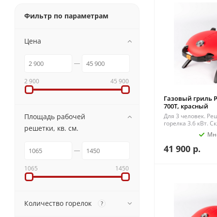
Фильтр по параметрам
Цена
2 900
45 900
Газовый гриль Pr
700T, красный
Площадь рабочей
Для 3 человек. Ре
горелка 3.6 кВт. 
решетки, кв. см.
Мн
41 900
р.
1065
1450
Количество горелок
?