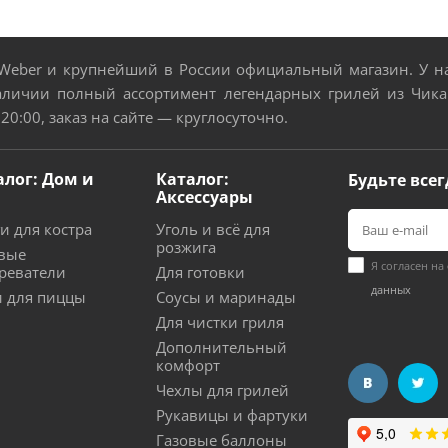
eber и крупнейший в России официальный магазин. У нас
аличии полный ассортимент легендарных грилей из Чикаг
 20:00, заказ на сайте — круглосуточно.
алог: Дом и
Каталог:
Будьте всег
Аксессуары
и для костра
Уголь и всё для
розжига
вые
Я согласен на
реватели
Для готовки
данных
 для пиццы
Соусы и маринады
Для чистки гриля
Дополнительный
комфорт
Чехлы для грилей
Рукавицы и фартуки
Газовые баллоны