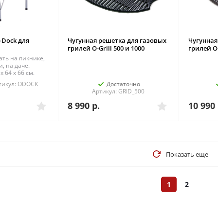
-Dock для
Чугунная решетка для газовых
Чугунная
грилей O-Grill 500 и 1000
грилей O-
ать на пикнике,
, на даче.
x 64 x 66 см.
тикул: ODOCK
Достаточно
Артикул: GRID_500
8 990
р.
10 990
Показать еще
1
2