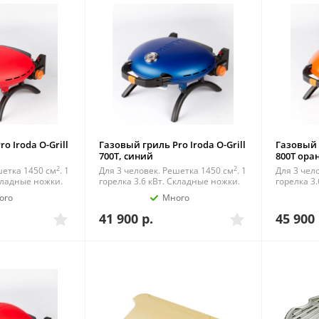
o Iroda O-Grill
Газовый гриль Pro Iroda O-Grill
Газовый г
700T, синий
800T ор
2
2
шетка 1450 см
. 1
Для 3 человек. Решетка 1450 см
. 1
Для 3 чел
Складные ножки.
горелка 3.6 кВт. Складные ножки.
горелка 3
ого
Много
41 900
р.
45 900