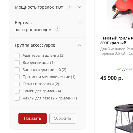
Мощность горелок, кВт
?
Вертел с
электроприводом
?
Газовый гриль Pr
800T красный
Группа аксессуаров
Для 3 человек. Ре
горелка 3.6 кВт. 
Адаптеры и шланги (
3
)
Все для пиццы (
1
)
Доста
Запчасти для грилей (
2
)
Противни металлические (
1
)
45 900
р.
Столы и тележки (
2
)
Сумки для грилей (
4
)
Чехлы для газовых грилей (
1
)
Сбросить