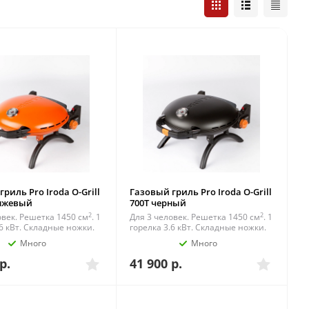
риль Pro Iroda O-Grill
Газовый гриль Pro Iroda O-Grill
анжевый
700T черный
2
2
овек. Решетка 1450 см
. 1
Для 3 человек. Решетка 1450 см
. 1
.6 кВт. Складные ножки.
горелка 3.6 кВт. Складные ножки.
Много
Много
р.
41 900
р.