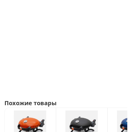
Термометр
, встроенный в центральную часть
крышки
Встроенный в ручку замок и прижимная пластина
для решетки, надежно фиксируют гриль в
транспортном положении
Прочный пластиковый каркас
Адаптер типа А для подключения цангового
(безрезьбового) газового баллона
1 горелка из нержавеющей стали
, повторяющая по
форме очертания корпуса гриля, мощностью
3,6
кВт.
Отличная производительность и долговечность.
Расход газа
233 г/час.
Массивная чугунная решетка
для гриля, покрытая
фарфоровой эмалью. Прекрасный рисунок на мясе
будет вам обеспечен. Площадь решетки
1450 кв. см.
Похожие товары
Пьезоэлектрическая система зажигания. Свеча
зажигания смонтирована на корпусе гриля таким
образом, что электрод находится в
непосредственной близости от горелок. Поджиг газа