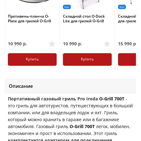
Хит
Хит
Противень-планча O-
Складной стол O-Dock
Складной с
Plate для грилей O-Grill
Lite для грилей O-Grill
для грилей O
10 990
р.
10 990
р.
15 990
р.
Купить
Купить
Ку
Описание
Портативный газовый гриль Pro Iroda
O-Grill 700T
-
это гриль для автотуристов, путешествующих в большой
компании, или для владельцев лодок и яхт. Гриль,
который можно хранить в гараже или в багажнике
автомобиля. Газовый гриль
O-Grill 700T
легок, мобилен,
экономичен и прост в использовании. Этот гриль
комплектуется адаптером для подключения