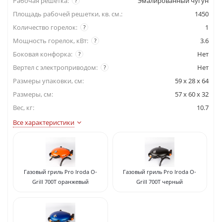
Рабочая решетка:
Эмалированный чугун
?
Площадь рабочей решетки, кв. см.:
1450
Количество горелок:
1
?
Мощность горелок, кВт:
3.6
?
Боковая конфорка:
Нет
?
Вертел с электроприводом:
Нет
?
Размеры упаковки, cм:
59 x 28 x 64
Размеры, см:
57 x 60 x 32
Вес, кг:
10.7
Все характеристики
Газовый гриль Pro Iroda O-
Газовый гриль Pro Iroda O-
Grill 700T оранжевый
Grill 700T черный