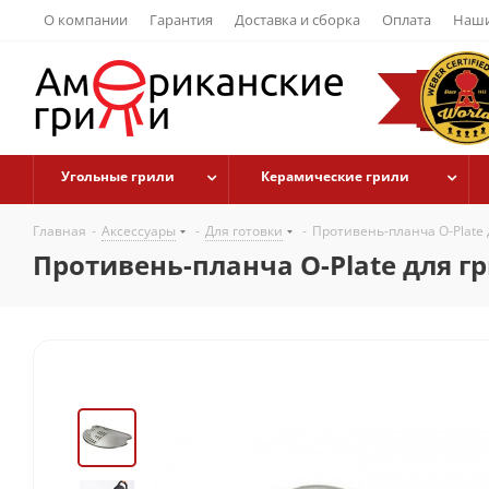
О компании
Гарантия
Доставка и сборка
Оплата
Наши
Угольные грили
Керамические грили
Главная
-
Аксессуары
-
Для готовки
-
Противень-планча O-Plate д
Противень-планча O-Plate для гри