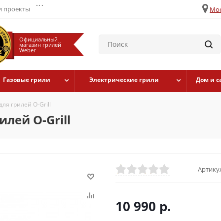
...
 проекты
Мос
Официальный
магазин грилей
Weber
Газовые грили
Электрические грили
Дом и с
ля грилей O-Grill
лей O-Grill
Артикул
10 990
р.