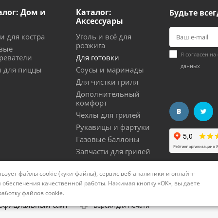
алог: Дом и
Каталог:
Будьте всег
Аксессуары
и для костра
Уголь и всё для
розжига
вые
Я согласен на
реватели
Для готовки
данных
 для пиццы
Соусы и маринады
Для чистки гриля
Дополнительный
комфорт
Чехлы для грилей
Рукавицы и фартуки
Газовые баллоны
Запчасти для грилей
ьзует файлы cookie (куки-файлы), сервис веб-аналитики и онлайн-
нциальности
Политика использования cookies
Согла
 обеспечения качественной работы. Нажимая кнопку «ОК», вы даете
работку файлов cookie
.
 официальный сайт
Версия для печати