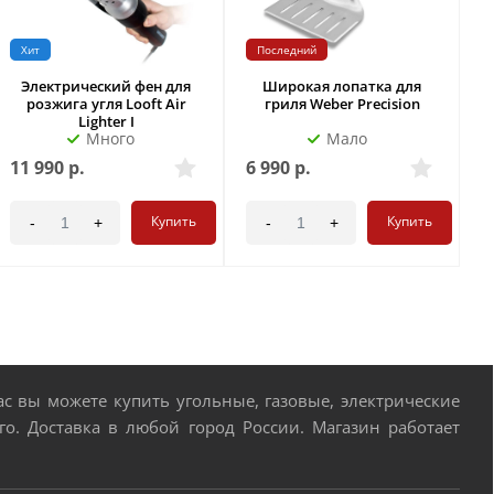
Хит
Последний
Электрический фен для
Широкая лопатка для
розжига угля Looft Air
гриля Weber Precision
Lighter I
Много
Мало
11 990
р.
6 990
р.
6
Купить
Купить
-
+
-
+
 вы можете купить угольные, газовые, электрические
о. Доставка в любой город России. Магазин работает