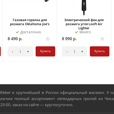
Газовая горелка для
Электрический фен для
розжига Oklahoma Joe's
розжига угля Looft Air
Lighter
Достаточно
Много
8 490
р.
8 990
р.
Купить
Купить
-
+
-
+
eber и крупнейший в России официальный магазин. У нас
аличии полный ассортимент легендарных грилей из Чикаг
 20:00, заказ на сайте — круглосуточно.