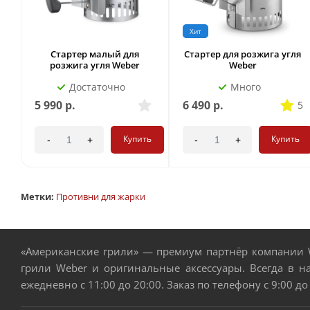
Хит
Стартер малый для
Стартер для розжига угля
розжига угля Weber
Weber
Достаточно
Много
5 990
р.
6 490
р.
5
Купить
Купить
-
+
-
+
Метки:
Противни для жарки
«Американские грили» — премиум партнёр компании W
грили Weber и оригинальные аксессуары. Всегда в н
ежедневно с 11:00 до 20:00. Заказ по телефону с 9:00 до