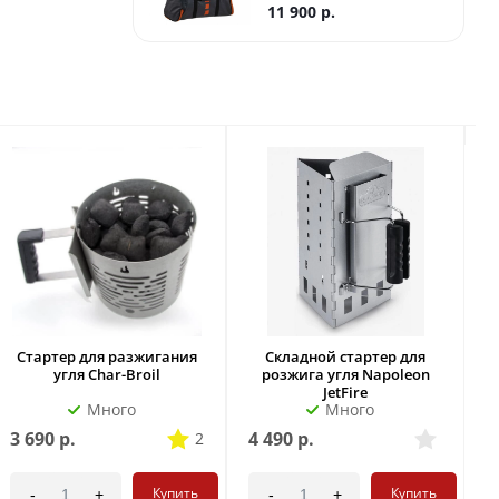
11 900
р.
Стартер для разжигания
Складной стартер для
С
угля Char-Broil
розжига угля Napoleon
JetFire
Много
Много
3 690
р.
4 490
р.
4
2
Купить
Купить
-
+
-
+