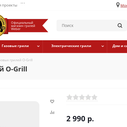
...
 проекты
Мос
Официальный
магазин грилей
Weber
Газовые грили
Электрические грили
Дом и с
зовых грилей O-Grill
 O-Grill
2 990
р.