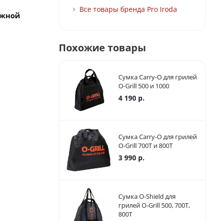
Все товары бренда Pro Iroda
яжной
Похожие товары
Сумка Carry-O для грилей
O-Grill 500 и 1000
4 190
р.
Сумка Carry-O для грилей
O-Grill 700T и 800T
3 990
р.
Сумка O-Shield для
грилей O-Grill 500, 700T,
800T