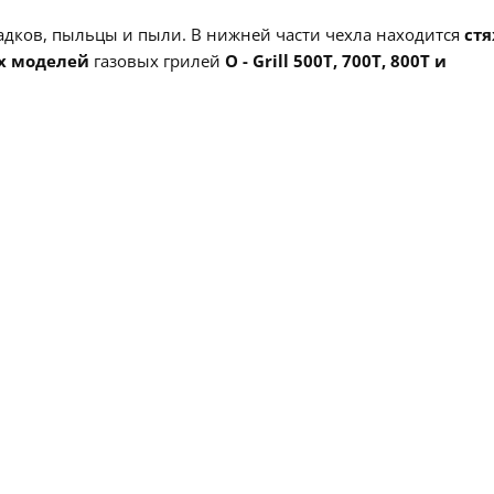
адков, пыльцы и пыли. В нижней части чехла находится
ст
х моделей
газовых грилей
O - Grill 500Т, 700T, 800T и