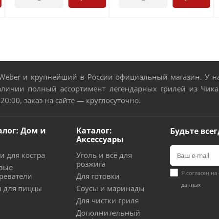
eber и крупнейший в России официальный магазин. У нас
аличии полный ассортимент легендарных грилей из Чикаг
 20:00, заказ на сайте — круглосуточно.
алог: Дом и
Каталог:
Будьте всег
Аксессуары
и для костра
Уголь и всё для
розжига
вые
Я согласен на
реватели
Для готовки
данных
 для пиццы
Соусы и маринады
Для чистки гриля
Дополнительный