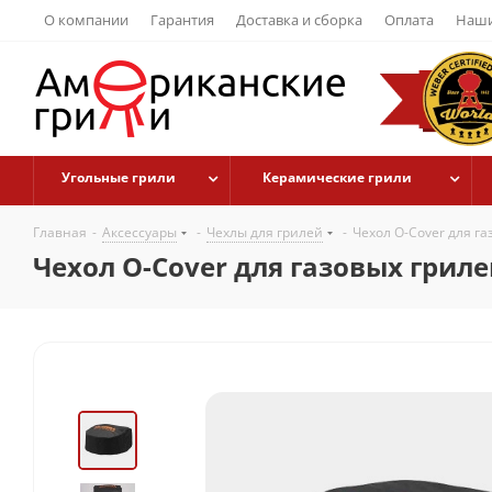
О компании
Гарантия
Доставка и сборка
Оплата
Наши
Угольные грили
Керамические грили
Главная
-
Аксессуары
-
Чехлы для грилей
-
Чехол O-Cover для га
Чехол O-Cover для газовых грилей