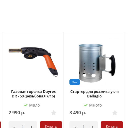
Хит
Газовая горелка Dayrex
Стартер для розжига угля
DR - 50 (резьбовая 7/16)
Bellagio
Мало
Много
2 990
р.
3 490
р.
Купить
Купить
-
+
-
+