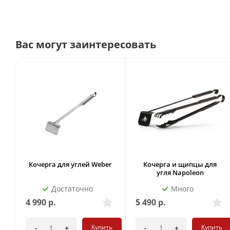
Вас могут заинтересовать
Кочерга для углей Weber
Кочерга и щипцы для
угля Napoleon
Достаточно
Много
4 990
р.
5 490
р.
Купить
Купить
-
+
-
+