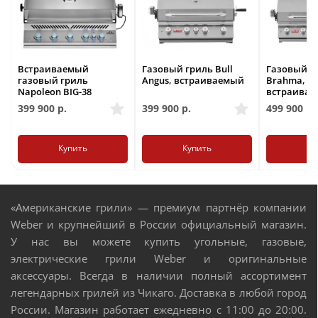
Встраиваемый
Газовый гриль Bull
Газовый гр
газовый гриль
Angus, встраиваемый
Brahma,
Napoleon BIG-38
встраива
399 900
р.
399 900
р.
499 900
р.
Купить
Купить
Ку
«Американские грили» — премиум партнёр компании
Weber и крупнейший в России официальный магазин.
У нас вы можете купить угольные, газовые,
электрические грили Weber и оригинальные
аксессуары. Всегда в наличии полный ассортимент
легендарных грилей из Чикаго. Доставка в любой город
России. Магазин работает ежедневно с 11:00 до 20:00.