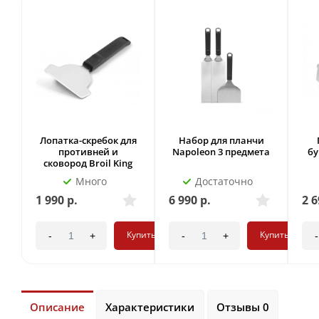
Лопатка-скребок для
Набор для планчи
противней и
Napoleon 3 предмета
бу
сковород Broil King
Много
Достаточно
1 990
р.
6 990
р.
2 6
Купить
Купить
-
+
-
+
-
Описание
Характеристики
Отзывы 0