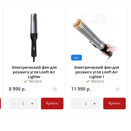
Хит
Электрический фен для
Электрический фен для
розжига угля Looft Air
розжига угля Looft Air
Lighter
Lighter I
Много
Много
8 990
р.
11 990
р.
Купить
Купить
-
+
-
+