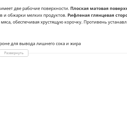
 имеет две рабочие поверхности.
Плоская матовая поверх
в и обжарки мелких продуктов.
Рифленая глянцевая стор
 мяса, обеспечивая хрустящую корочку. Противень устанавл
ороне для вывода лишнего сока и жира
stige 500, Prestige 665
Развернуть