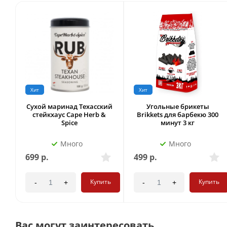
Хит
Хит
Сухой маринад Техасский
Угольные брикеты
стейкхаус Cape Herb &
Brikkets для барбекю 300
Spice
минут 3 кг
Много
Много
699
р.
499
р.
Купить
Купить
-
+
-
+
Вас могут заинтересовать