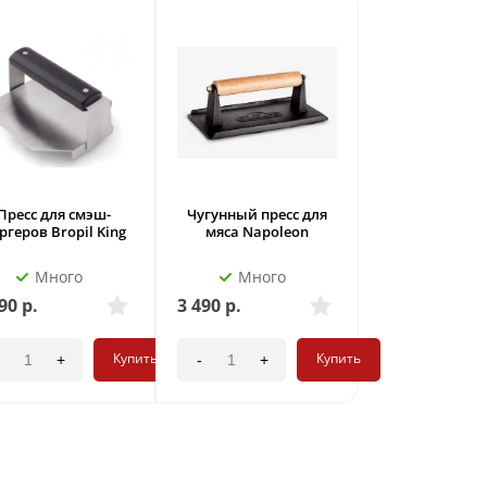
Пресс для смэш-
Чугунный пресс для
ргеров Bropil King
мяса Napoleon
Много
Много
90
р.
3 490
р.
Купить
Купить
+
-
+