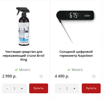
Чистящее средство для
Складной цифровой
А
нержавеющей стали Broil
термометр Napoleon
King
Много
Много
2 990
р.
4 490
р.
2
Купить
Купить
-
+
-
+