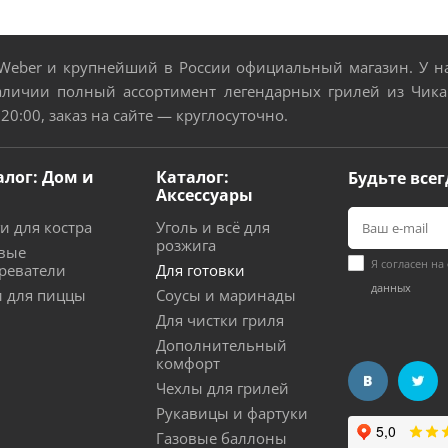
eber и крупнейший в России официальный магазин. У нас
аличии полный ассортимент легендарных грилей из Чикаг
 20:00, заказ на сайте — круглосуточно.
алог: Дом и
Каталог:
Будьте всег
Аксессуары
и для костра
Уголь и всё для
розжига
вые
Я согласен на
реватели
Для готовки
данных
 для пиццы
Соусы и маринады
Для чистки гриля
Дополнительный
комфорт
Чехлы для грилей
Рукавицы и фартуки
Газовые баллоны