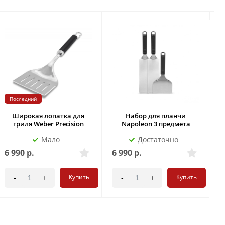
Последний
Широкая лопатка для
Набор для планчи
гриля Weber Precision
Napoleon 3 предмета
Мало
Достаточно
6 990
р.
6 990
р.
8
Купить
Купить
-
+
-
+