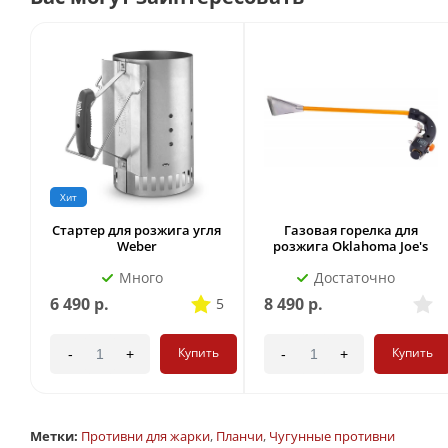
Хит
Стартер для розжига угля
Газовая горелка для
Weber
розжига Oklahoma Joe's
Много
Достаточно
6 490
р.
8 490
р.
5
Купить
Купить
-
+
-
+
Метки:
Противни для жарки
,
Планчи
,
Чугунные противни