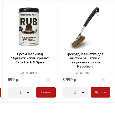
Сухой маринад
Трёхрядная щетка для
"Аргентинский гриль"
чистки решетки с
Cape Herb & Spice
латунным ворсом
Napoleon
Много
Много
699
р.
3 990
р.
Купить
Купить
-
+
-
+