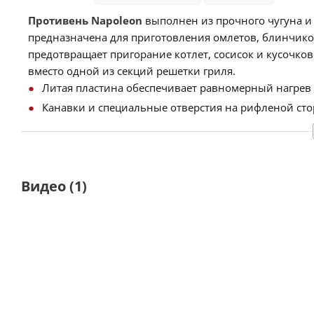
Противень Napoleon
выполнен из прочного чугуна и
предназначена для приготовления омлетов, блинчико
предотвращает пригорание котлет, сосисок и кусочков
вместо одной из секций решетки гриля.
Литая пластина обеспечивает равномерный нагрев
Канавки и специальные отверстия на рифленой ст
Для грилей Naoleon серий
Rogue 525, Rogue 625, Pre
Размеры:
4
4,8 x 32,5 x 1 см
. Вес:
4.9 кг
Видео
(1)