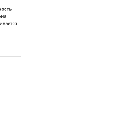
ность
она
ивается