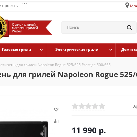
...
 проекты
Мос
Официальный
магазин грилей
Weber
Газовые грили
Электрические грили
Дом и с
тивень для грилей Napoleon Rogue 525/625 Prestige 500/665
ь для грилей Napoleon Rogue 525/62
А
11 990
р.