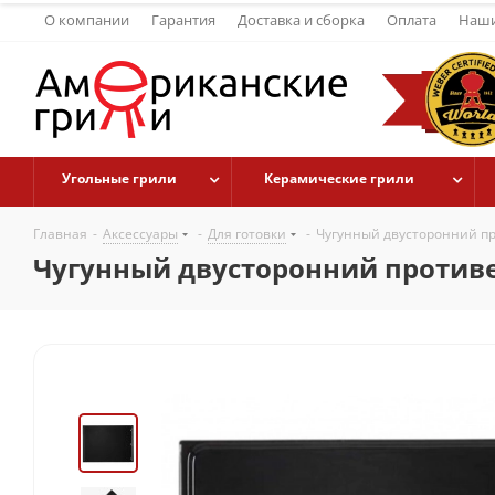
О компании
Гарантия
Доставка и сборка
Оплата
Наши
Угольные грили
Керамические грили
Главная
-
Аксессуары
-
Для готовки
-
Чугунный двусторонний про
Чугунный двусторонний противен