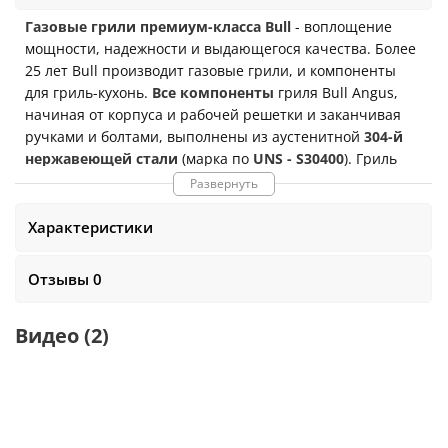
Газовые грили премиум-класса Bull
- воплощение
мощности, надежности и выдающегося качества. Более
25 лет Bull производит газовые грили, и компоненты
для гриль-кухонь.
Все компоненты
гриля Bull Angus,
начиная от корпуса и рабочей решетки и заканчивая
ручками и болтами, выполнены из аустенитной
304-й
нержавеющей стали
(марка по
UNS - S30400
). Гриль
оснащен 4-мя основными горелками мощностью
18 кВт
.
Развернуть
Горелки
выполнены из
литой нержавеющей стали
и
сопровождаются гарантией
50 лет
без ограничений
Характеристики
даже при коммерческом использовании гриля. Каждая
горелка оснащена исключительно надежной системой
Отзывы 0
пьезо-поджига, не требующей питания и электронных
компонентов. Внутри котла справа и слева установлены
Видео
(2)
лампы для подсветки рабочей зоны. В комплект входит
мощный вертел, для обслуживания которого, на задней
стенке гриля установлена
инфракрасная
горелка
мощностью
4,5 кВт
. Размеры гриля в собранном виде:
132
x 64 x 135 см
. Вес
104 кг
.