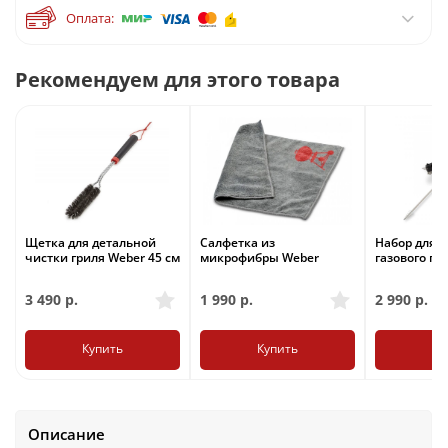
Оплата:
Рекомендуем для этого товара
Щетка для детальной
Салфетка из
Набор для 
чистки гриля Weber 45 см
микрофибры Weber
газового гри
3 490
р.
1 990
р.
2 990
р.
Купить
Купить
Ку
Описание