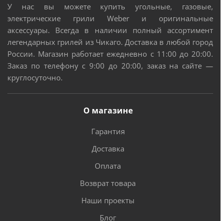
У нас вы можете купить угольные, газовые,
нержавеющей стали
. Для подключения требуется
электрические грили Weber и оригинальные
розетка 220В, подключенная через устройство
аксессуары. Всегда в наличии полный ассортимент
защитного отключения (УЗО)
легендарных грилей из Чикаго. Доставка в любой город
Две лампы, установленные внутри котла, для
России. Магазин работает ежедневно с 11:00 до 20:00.
подсветки рабочей зоны
Заказ по телефону с 9:00 до 20:00, заказ на сайте —
Шкаф-основание из нержавеющей стали на 4 колесах
круглосуточно.
с блокировкой
Сделано в США
О магазине
Гарантия
Доставка
Оплата
Возврат товара
Наши проекты
Блог