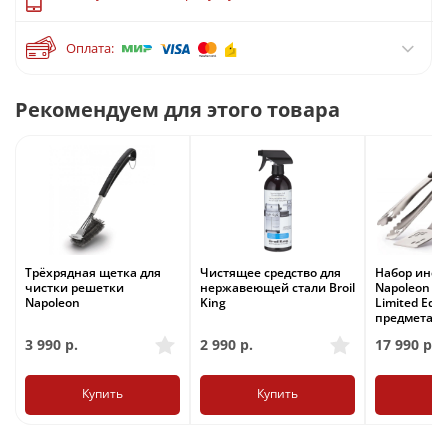
Оплата:
Рекомендуем для этого товара
Трёхрядная щетка для
Чистящее средство для
Набор инст
чистки решетки
нержавеющей стали Broil
Napoleon Pr
Napoleon
King
Limited Edit
предмета
3 990
р.
2 990
р.
17 990
р.
Купить
Купить
Ку