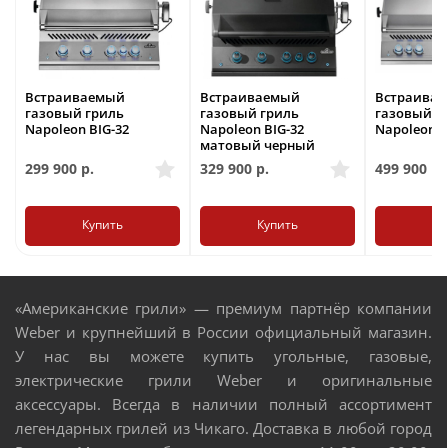
Встраиваемый
Встраиваемый
Встраива
газовый гриль
газовый гриль
газовый г
Napoleon BIG-32
Napoleon BIG-32
Napoleon B
матовый черный
299 900
р.
329 900
р.
499 900
р.
Купить
Купить
Ку
«Американские грили» — премиум партнёр компании
Weber и крупнейший в России официальный магазин.
У нас вы можете купить угольные, газовые,
электрические грили Weber и оригинальные
аксессуары. Всегда в наличии полный ассортимент
легендарных грилей из Чикаго. Доставка в любой город