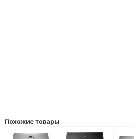
Трехсекционная решетка из нержавеющей стали
Wave
, с диаметром прута
9,5 мм.
Размер решетки
90
2
х 45 см
(4050 см
)
Дополнительная решетка из нержавеющей стали для
подогрева и сохранения продуктов горячими.
Размер
90 x 22 см
Пластины - испарители из нержавеющей стали,
установленные на разном уровне
Датчик температуры Accu-Probe, установленный в
верхней части крышки
Регуляторы горелок с двухцветной подсветкой
.
Выключенные горелки подсвечиваются мягким
синим цветом, включенные - красным
2 галогенные ламы внутри котла
Выдвижной отсек для хранения вертела
Похожие товары