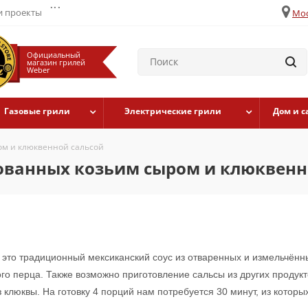
...
 проекты
Мос
Официальный
магазин грилей
Weber
Газовые грили
Электрические грили
Дом и с
ом и клюквенной сальсой
ованных козьим сыром и клюквенн
 это традиционный мексиканский соус из отваренных и измельчённ
ого перца. Также возможно приготовление сальсы из других продукт
з клюквы. На готовку 4 порций нам потребуется 30 минут, из которы