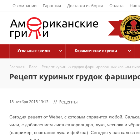
О компании
Гарантия
Доставка и сборка
Оплата
Наши
Угольные грили
Керамические грили
Главная
-
Блог
-
Рецепт куриных грудок фаршированных козьим сыр
Рецепт куриных грудок фаршир
// Рецепты
18 ноября 2015 13:13
Сегодня рецепт от Weber, с которым справится любой. Сальса
чили, с добавлением листьев кориандра, лука, чеснока и чёрн
(например, сочетание лука и фейхоа). Сегодня у нас сальса и