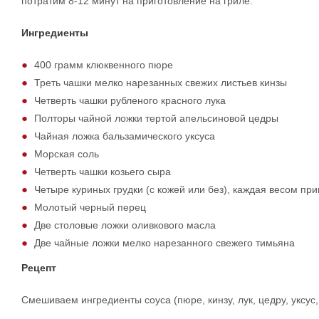
потратим 8-12 минут на приготовление на гриле.
Ингредиенты
400 грамм клюквенного пюре
Треть чашки мелко нарезанных свежих листьев кинзы
Четверть чашки рубленого красного лука
Полторы чайной ложки тертой апельсиновой цедры
Чайная ложка бальзамического уксуса
Морская соль
Четверть чашки козьего сыра
Четыре куриных грудки (с кожей или без), каждая весом при
Молотый черный перец
Две столовые ложки оливкового масла
Две чайные ложки мелко нарезанного свежего тимьяна
Рецепт
Смешиваем ингредиенты соуса (пюре, кинзу, лук, цедру, уксу