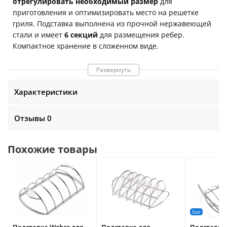
отрегулировать необходимый размер
для
приготовления и оптимизировать место на решетке
гриля. Подставка выполнена из прочной нержавеющей
стали и имеет
6 секций
для размещения ребер.
Компактное хранение в сложенном виде.
Размеры подставки:
54,5 x 9,5 x 6,5 см
Развернуть
Размеры в сложенном виде:
12 х 7 х 6,5 см
Характеристики
Можно мыть в посудомоечной машине
Отзывы 0
Похожие товары
Хит