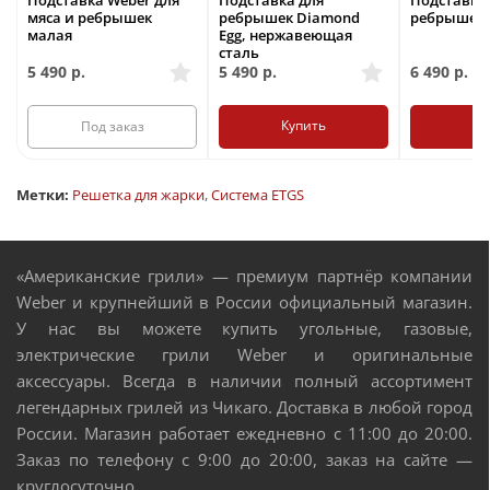
Подставка Weber для
Подставка для
Подставка 
мяса и ребрышек
ребрышек Diamond
ребрышек 
малая
Egg, нержавеющая
сталь
5 490
р.
5 490
р.
6 490
р.
Купить
Ку
Под заказ
Метки:
Решетка для жарки
,
Система ETGS
«Американские грили» — премиум партнёр компании
Weber и крупнейший в России официальный магазин.
У нас вы можете купить угольные, газовые,
электрические грили Weber и оригинальные
аксессуары. Всегда в наличии полный ассортимент
легендарных грилей из Чикаго. Доставка в любой город
России. Магазин работает ежедневно с 11:00 до 20:00.
Заказ по телефону с 9:00 до 20:00, заказ на сайте —
круглосуточно.