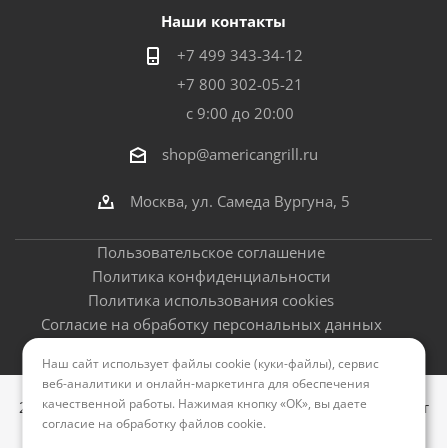
Наши контакты
+7 499 343-34-12
+7 800 302-05-21
с 9:00 до 20:00
shop@americangrill.ru
Москва, ул. Самеда Вургуна, 5
Пользовательское соглашение
Политика конфиденциальности
Политика использования cookies
Согласие на обработку персональных данных
Оферта
Наш сайт использует файлы cookie (куки-файлы), сервис
веб-аналитики и онлайн-маркетинга для обеспечения
качественной работы. Нажимая кнопку «ОК», вы даете
2012–2026 © Американские грили - официальный сайт
согласие на обработку файлов cookie
.