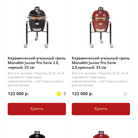
Керамический угольный гриль
Керамический угольный гриль
Monolith Junior Pro Serie 2.0,
Monolith Junior Pro Serie
черный, 33 см
2.0,красный. 33 см
Для 2-4 человек. Решетка Ø 33 см. В
Для 2-4 человек. Решетка Ø 33 см. В
комплекте: подставка,
комплекте: подставка,
жароотсекатель, порт подачи щепы
жароотсекатель, порт подачи щепы
для копчения.
для копчения.
123 000
р.
5
123 000
р.
Купить
Купить