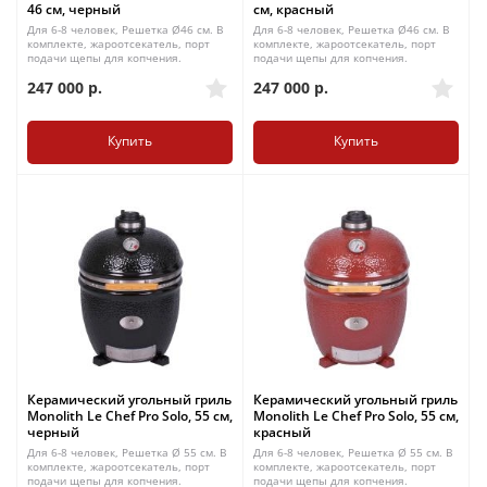
46 см, черный
см, красный
Для 6-8 человек, Решетка Ø46 см. В
Для 6-8 человек, Решетка Ø46 см. В
комплекте, жароотсекатель, порт
комплекте, жароотсекатель, порт
подачи щепы для копчения.
подачи щепы для копчения.
247 000
р.
247 000
р.
Купить
Купить
Керамический угольный гриль
Керамический угольный гриль
Monolith Le Chef Pro Solo, 55 см,
Monolith Le Chef Pro Solo, 55 см,
черный
красный
Для 6-8 человек, Решетка Ø 55 см. В
Для 6-8 человек, Решетка Ø 55 см. В
комплекте, жароотсекатель, порт
комплекте, жароотсекатель, порт
подачи щепы для копчения.
подачи щепы для копчения.