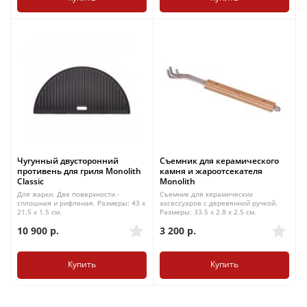
Чугунный двусторонний
Съемник для керамического
противень для гриля Monolith
камня и жароотсекателя
Classic
Monolith
Для жарки. Две поверхности -
Съемник для керамических
сплошная и рифленая. Размеры: 43 x
аксессуаров с деревянной ручкой.
21,5 x 1.5 см.
Размеры: 33.5 x 2.8 x 2.5 см.
10 900
р.
3 200
р.
Купить
Купить