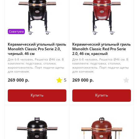
Советуем
Керамический угольный гриль
Керамический угольный гриль
Monolith Classic Pro Serie 2.0,
Monolith Classic Red Pro Serie
черный. 46 см
2.0, 46 см, красный
Для 6-8 человек, Решетка Ø46 см. В
Для 6-8 человек, Решетка Ø46 см. В
комплекте: подставка, столики,
комплекте: подставка, столики,
жароотсекатель. Порт подачи щепы
жароотсекатель. Порт подачи щепы
для копчения.
для копчения.
269 000
р.
5
269 000
р.
Купить
Купить