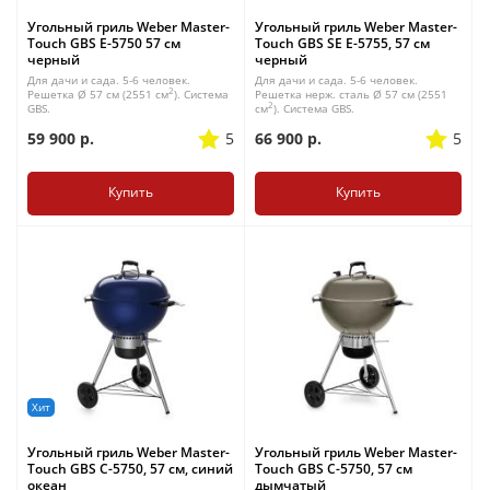
Угольный гриль Weber Master-
Угольный гриль Weber Master-
Touch GBS E-5750 57 см
Touch GBS SE E-5755, 57 см
черный
черный
Для дачи и сада. 5-6 человек.
Для дачи и сада. 5-6 человек.
2
Решетка Ø 57 см (2551 см
). Система
Решетка нерж. сталь Ø 57 см (2551
2
GBS.
см
). Система GBS.
59 900
р.
5
66 900
р.
5
Купить
Купить
Хит
Угольный гриль Weber Master-
Угольный гриль Weber Master-
Touch GBS С-5750, 57 см, синий
Touch GBS С-5750, 57 см
океан
дымчатый