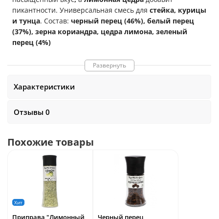
пикантности.
Универсальная смесь для
стейка, курицы
и тунца
.
Состав:
черный перец (46%), белый перец
(37%), зерна кориандра, цедра лимона, зеленый
перец (4%)
В
100 граммах
продукта
содержится
:
Развернуть
Белки -
4.4
г
Жиры -
1.2
г
Характеристики
Углеводы -
25.3
г
Энергетическая ценность
-
149 Кал
Отзывы 0
Похожие товары
Хит
Приправа "Лимонный
Черный перец