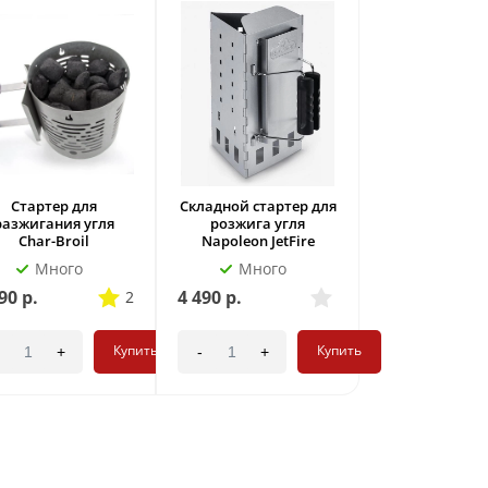
Стартер для
Складной стартер для
разжигания угля
розжига угля
Char-Broil
Napoleon JetFire
Много
Много
90
р.
4 490
р.
2
Купить
Купить
+
-
+