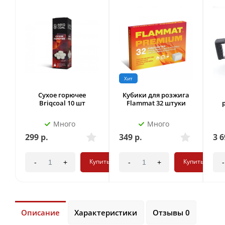
Хит
Сухое горючее
Кубики для розжига
Briqсoal 10 шт
Flammat 32 штуки
Много
Много
299
р.
349
р.
3 6
Купить
Купить
-
+
-
+
-
Описание
Характеристики
Отзывы 0