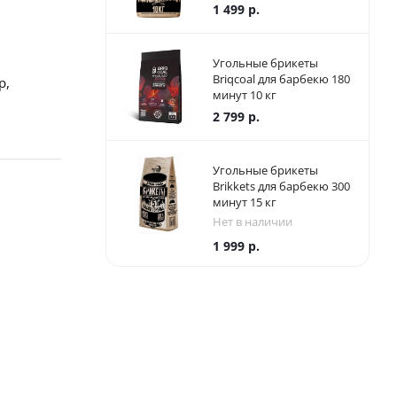
1 499
р.
Угольные брикеты
Briqcoal для барбекю 180
р,
минут 10 кг
2 799
р.
Угольные брикеты
Brikkets для барбекю 300
минут 15 кг
Нет в наличии
1 999
р.