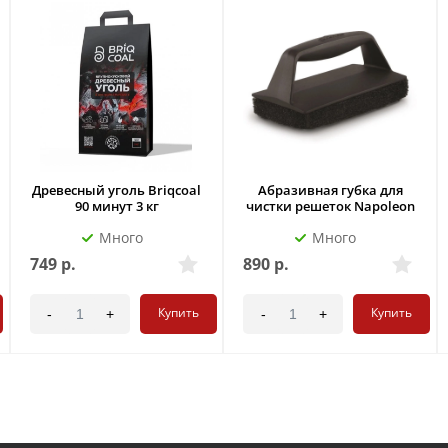
Древесный уголь Briqcoal
Абразивная губка для
90 минут 3 кг
чистки решеток Napoleon
Много
Много
749
р.
890
р.
Купить
Купить
-
+
-
+