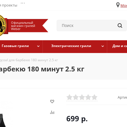
...
 проекты
Мос
Официальный
магазин грилей
Weber
Газовые грили
Электрические грили
Дом и с
coal для барбекю 180 минут 2.5 кг
арбекю 180 минут 2.5 кг
Арти
699
р.