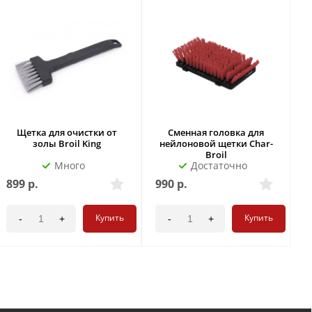
Щетка для очистки от
Сменная головка для
золы Broil King
нейлоновой щетки Char-
Broil
Много
Достаточно
899
р.
990
р.
9
Купить
Купить
-
+
-
+