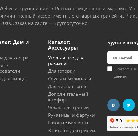
eber и крупнейший в России официальный магазин. У нас
аличии полный ассортимент легендарных грилей из Чикаг
 20:00, заказ на сайте — круглосуточно.
алог: Дом и
Каталог:
Будьте всег
Аксессуары
и для костра
Уголь и всё для
розжига
вые
Я согласен на
реватели
Для готовки
данных
 для пиццы
Соусы и маринады
Для чистки гриля
Дополнительный
комфорт
Чехлы для грилей
Рукавицы и фартуки
Газовые баллоны
Запчасти для грилей