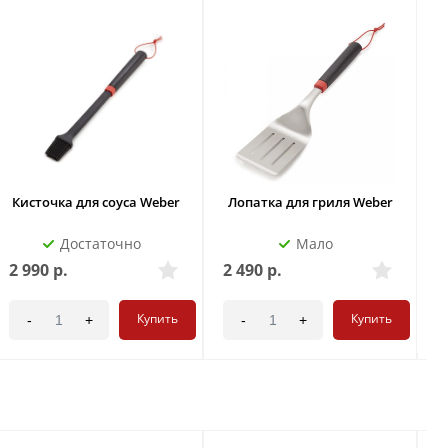
Кисточка для соуса Weber
Лопатка для гриля Weber
Достаточно
Мало
2 990
р.
2 490
р.
3
Купить
Купить
-
+
-
+