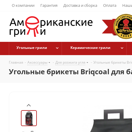
О компании
Гарантия
Доставка и сборка
Оплата
Наши
Угольные грили
Керамические грили
Главная
-
Аксессуары
-
Для розжига угля
-
Угольные брикеты Briq
Угольные брикеты Briqcoal для б