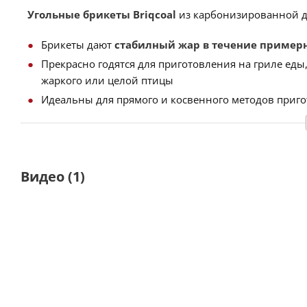
Угольные брикеты
Briqcoal
из карбонизированной 
Брикеты дают
стабилный жар в течение примерн
Прекрасно годятся для приготовления на гриле еды
жаркого или целой птицы
Идеальны для прямого и косвенного методов приг
Разжигаются в течение 15 минут
Отсутствие пламени при горении
Видео
(1)