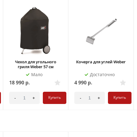
Чехол для угольного
Кочерга для углей Weber
гриля Weber 57 см
Мало
Достаточно
18 990
р.
4 990
р.
Купить
Купить
-
+
-
+