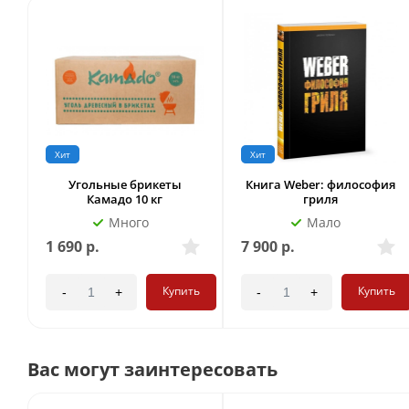
Хит
Хит
Угольные брикеты
Книга Weber: философия
Камадо 10 кг
гриля
Много
Мало
1 690
р.
7 900
р.
Купить
Купить
-
+
-
+
Вас могут заинтересовать