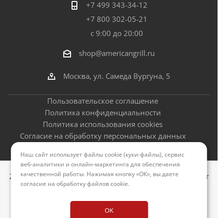
+7 499 343-34-12
+7 800 302-05-21
с 9:00 до 20:00
shop@americangrill.ru
Москва, ул. Самеда Вургуна, 5
Пользовательское соглашение
Политика конфиденциальности
Политика использования cookies
Согласие на обработку персональных данных
Оферта
Наш сайт использует файлы cookie (куки-файлы), сервис
веб-аналитики и онлайн-маркетинга для обеспечения
качественной работы. Нажимая кнопку «ОК», вы даете
2012–2026 © Американские грили - официальный сайт
согласие на обработку файлов cookie
.
Версия для печати
OK