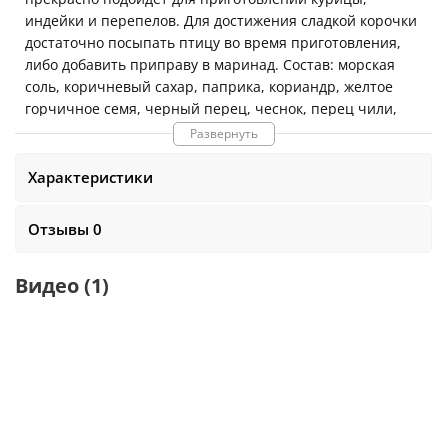
индейки и перепелов. Для достижения сладкой корочки
достаточно посыпать птицу во время приготовления,
либо добавить приправу в маринад. Состав: морская
соль, коричневый сахар, паприка, кориандр, желтое
горчичное семя, черный перец, чеснок, перец чили,
куркума, ароматизатор дыма. Вес:
275 гр
.
Развернуть
В 100 граммах продукта содержится:
б
елки -
3.4 г
,
ж
иры
Характеристики
-
3.3 г
,
у
глеводы -
34 г
.
Энергетическая ценность -
192 кКал
Отзывы 0
Видео
(1)