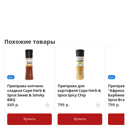
Похожие товары
Хит
Хит
Приправа копчено-
Приправа для
Приправа
сладкая Cape Herb &
картофеля Cape Herb &
"Африканс
Spice Sweet & Smoky
Spice Spicy Chip
Барбекю" C
BBQ
Spice Braa
849
р.
799
р.
799
р.
Купить
Купить
Ку