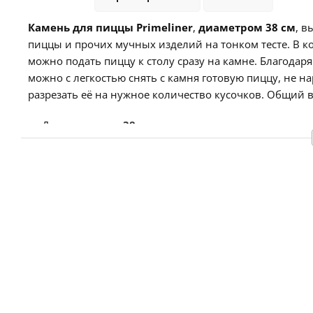
Камень для пиццы Primeliner
,
диаметром 38 см
,
вы
пиццы и прочих мучных изделий на тонком тесте
. В 
можно подать пиццу к столу сразу на камне. Благодар
можно с легкостью снять с камня готовую пиццу, не 
разрезать её на нужное количество кусочков. Общий в
Диаметр камня
38 см
Размеры подставки
40 х 15,5 х 4 см
Размеры лопатки
56,5 х 24,5 х 6 см;
со сложенной 
Размеры ножа
22,5 х 10 х 2 см
; диаметр диска
10 с