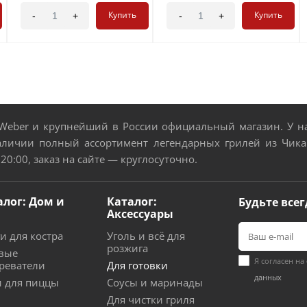
Купить
Купить
-
+
-
+
eber и крупнейший в России официальный магазин. У нас
аличии полный ассортимент легендарных грилей из Чикаг
 20:00, заказ на сайте — круглосуточно.
алог: Дом и
Каталог:
Будьте всег
Аксессуары
и для костра
Уголь и всё для
розжига
вые
Я согласен на
реватели
Для готовки
данных
 для пиццы
Соусы и маринады
Для чистки гриля