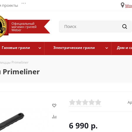
...
 проекты
Мос
Официальный
магазин грилей
Weber
Газовые грили
Электрические грили
Дом и с
иццы Primeliner
Primeliner
Ар
6 990
р.