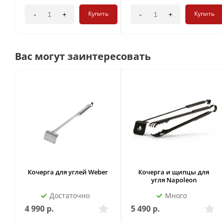
Купить
Купить
-
+
-
+
Вас могут заинтересовать
Кочерга для углей Weber
Кочерга и щипцы для
угля Napoleon
Достаточно
Много
4 990
р.
5 490
р.