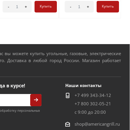
Купить
Купить
-
+
-
+
 вы можете купить угольные, газовые, электрические
о. Доставка в любой город России. Магазин работает
да в курсе!
Наши контакты
+7 499 343-34-12
+7 800 302-05-21
обработку персональных
с 9:00 до 20:00
shop@americangrill.ru