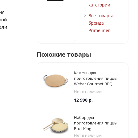
категории
ия
Все товары
рой
бренда
али
Primeliner
Похожие товары
Камень для
приготовления пиццы
Weber Gourmet BBQ
System
Нет в наличии
12 990
р.
Набор для
приготовления пиццы
Broil King
Нет в наличии