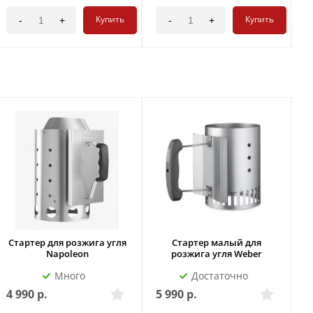
Купить
Купить
-
+
-
+
Стартер для розжига угля
Стартер малый для
С
Napoleon
розжига угля Weber
Много
Достаточно
4 990
р.
5 990
р.
6