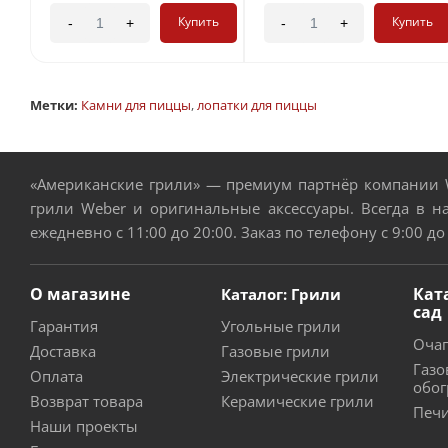
Купить
Купить
-
+
-
+
Метки:
Камни для пиццы
,
лопатки для пиццы
«Американские грили» — премиум партнёр компании W
грили Weber и оригинальные аксессуары. Всегда в н
ежедневно с 11:00 до 20:00. Заказ по телефону с 9:00 до
О магазине
Кат
Каталог: Грили
сад
Гарантия
Угольные грили
Очаг
Доставка
Газовые грили
Газо
Оплата
Электрические грили
обог
Возврат товара
Керамические грили
Печи
Наши проекты