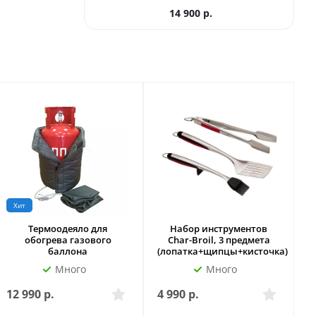
14 900
р.
Хит
Термоодеяло для
Набор инструментов
обогрева газового
Char-Broil, 3 предмета
баллона
(лопатка+щипцы+кисточка)
Много
Много
12 990
р.
4 990
р.
2