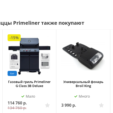
ццы Primeliner также покупают
-15%
Хит
Газовый гриль Primeliner
Универсальный фонарь
G Class 3B Deluxe
Broil King
Мало
Много
114 760
р.
3 990
р.
134 760
р.