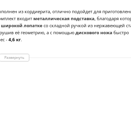
полнен из кордиерита, отлично подойдет для приготовлен
комплект входит
металлическая подставка
, благодаря кото
я
широкой лопатке
со складной ручкой из нержавеющей ст
нарушив её геометрию, а с помощью
дискового ножа
быстро
ес -
4,6 кг
.
Развернуть
ручкой
35,5 х 24,5 х 6 см
м