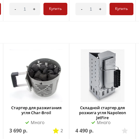
Купить
Купить
-
+
-
+
Стартер для разжигания
Складной стартер для
угля Char-Broil
розжига угля Napoleon
JetFire
Много
Много
3 690
р.
4 490
р.
2