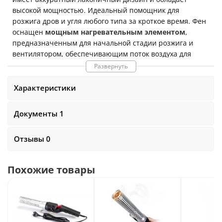
высокой мощностью. Идеальный помощник для
розжига дров и угля любого типа за кроткое время. Фен
оснащен
мощным нагревательным элементом
,
предназначенным для начальной стадии розжига и
вентилятором, обеспечивающим поток воздуха для
интенсивного горения. Им удобно как разжигать уголь,
Развернуть
так и поддерживать пламя и высокую температуру при
длительном приготовлении. Стартер-труба
Looft Air
Характеристики
Lighter
прекрасно
подойдет как для грилей и
уличных очагов, так и для нужд внутри дома
, таких
Документы 1
как розжиг домашних каминов, растопка печей для бань
и для отопления дома.
Полный розжиг угля за 60
Отзывы 0
секунд
(за это время фен набирает температуру
около
650 градусов
).
Размеры
36
x 5 x 5 см
. Вес -
6
00 грамм
.
Похожие товары