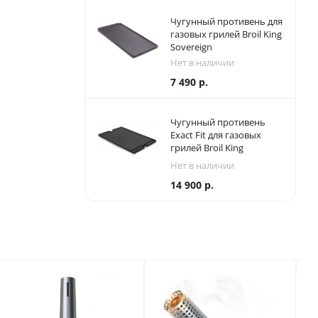
Чугунный противень для
газовых грилей Broil King
Sovereign
Нет в наличии
7 490
р.
Чугунный противень
Exact Fit для газовых
грилей Broil King
Imperial/Regal
Нет в наличии
14 900
р.