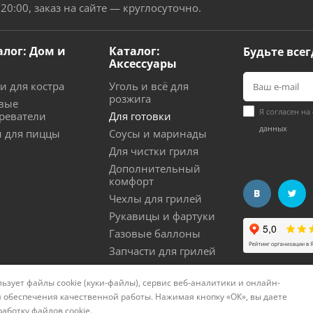
 20:00, заказ на сайте — круглосуточно.
алог: Дом и
Каталог:
Будьте всег
Аксессуары
и для костра
Уголь и всё для
розжига
вые
Я согласен на
реватели
Для готовки
данных
 для пиццы
Соусы и маринады
Для чистки гриля
Дополнительный
комфорт
Чехлы для грилей
Рукавицы и фартуки
Газовые баллоны
Запчасти для грилей
ьзует файлы cookie (куки-файлы), сервис веб-аналитики и онлайн-
нциальности
Политика использования cookies
Согла
 обеспечения качественной работы. Нажимая кнопку «ОК», вы даете
работку файлов cookie
.