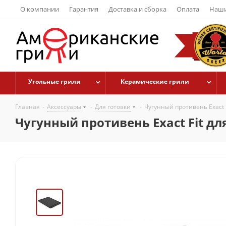
О компании
Гарантия
Доставка и сборка
Оплата
Наши
Угольные грили
Керамические грили
Главная
-
Аксессуары
-
Для готовки
-
Чугунный противень Exact F
Чугунный противень Exact Fit для