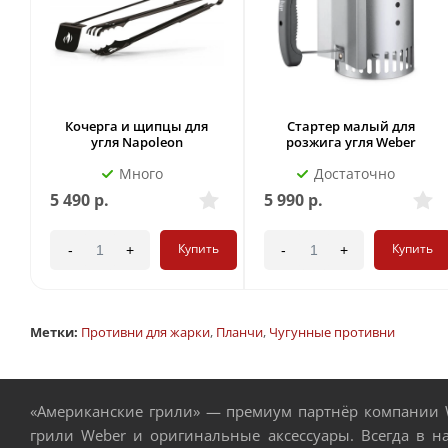
Кочерга и щипцы для
Стартер малый для
угля Napoleon
розжига угля Weber
Много
Достаточно
5 490
р.
5 990
р.
Купить
Купить
-
+
-
+
Метки:
Противни для жарки
,
Планчи
,
Чугунные противни
«Американские грили» — премиум партнёр компании W
грили Weber и оригинальные аксессуары. Всегда в н