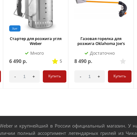
Хит
Стартер для розжига угля
Газовая горелка для
Weber
розжига Oklahoma Joe's
Много
Достаточно
6 490
р.
8 490
р.
5
Купить
Купить
-
+
-
+
eber и крупнейший в России официальный магазин. У нас
аличии полный ассортимент легендарных грилей из Чикаг