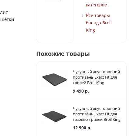
категории
олит
Все товары
ешетки
бренда Broil
King
Похожие товары
Чугунный двусторонний
противень Exact Fit для
грилей Broil King
PortaChef 320
9 490
р.
Чугунный двусторонний
противень Exact Fit для
газовых грилей Broil King
Baron
12 900
р.