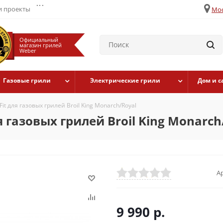
...
 проекты
Мос
Официальный
магазин грилей
Weber
Газовые грили
Электрические грили
Дом и с
it для газовых грилей Broil King Monarch/Royal
 газовых грилей Broil King Monarch
А
9 990
р.