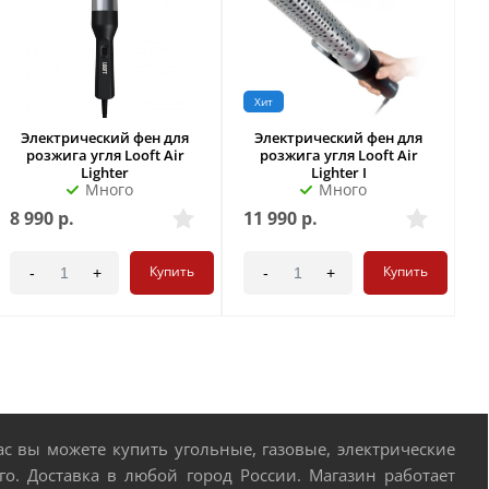
Хит
Электрический фен для
Электрический фен для
розжига угля Looft Air
розжига угля Looft Air
Lighter
Lighter I
Много
Много
8 990
р.
11 990
р.
6
Купить
Купить
-
+
-
+
 вы можете купить угольные, газовые, электрические
о. Доставка в любой город России. Магазин работает