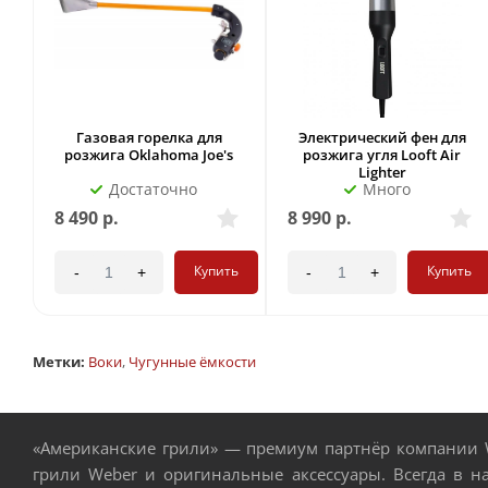
Газовая горелка для
Электрический фен для
розжига Oklahoma Joe's
розжига угля Looft Air
Lighter
Достаточно
Много
8 490
р.
8 990
р.
Купить
Купить
-
+
-
+
Метки:
Воки
,
Чугунные ёмкости
«Американские грили» — премиум партнёр компании W
грили Weber и оригинальные аксессуары. Всегда в н