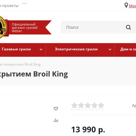
...
 проекты
Мос
Официальный
магазин грилей
Weber
Газовые грили
Электрические грили
Дом и с
 покрытием Broil King
рытием Broil King
А
13 990
р.