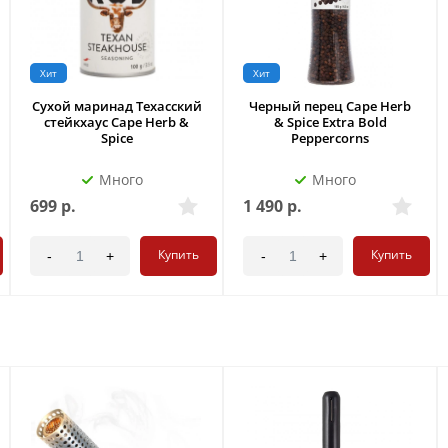
Хит
Хит
Сухой маринад Техасский
Черный перец Cape Herb
стейкхаус Cape Herb &
& Spice Extra Bold
Spice
Peppercorns
Много
Много
699
р.
1 490
р.
Купить
Купить
-
+
-
+