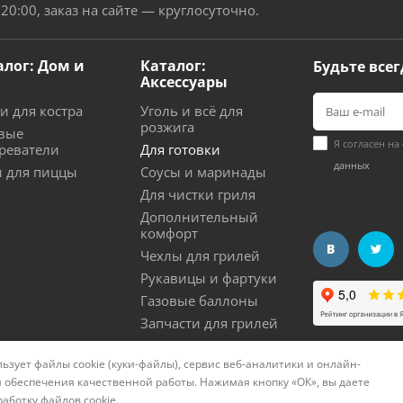
 20:00, заказ на сайте — круглосуточно.
алог: Дом и
Каталог:
Будьте всег
Аксессуары
и для костра
Уголь и всё для
розжига
вые
Я согласен на
реватели
Для готовки
данных
 для пиццы
Соусы и маринады
Для чистки гриля
Дополнительный
комфорт
Чехлы для грилей
Рукавицы и фартуки
Газовые баллоны
Запчасти для грилей
ьзует файлы cookie (куки-файлы), сервис веб-аналитики и онлайн-
нциальности
Политика использования cookies
Согла
 обеспечения качественной работы. Нажимая кнопку «ОК», вы даете
работку файлов cookie
.