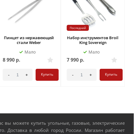
Последний
Пинцет из нержавеющей
Набор инструментов Broil
Н
стали Weber
King Sovereign
Мало
Мало
8 990
р.
7 990
р.
7
Купить
Купить
-
+
-
+
 вы можете купить угольные, газовые, электрические
о. Доставка в любой город России. Магазин работает