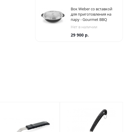
Вок Weber со вставкой
для приготовления на
пару - Gourmet BBQ
System
Нет в наличии
29 900
р.