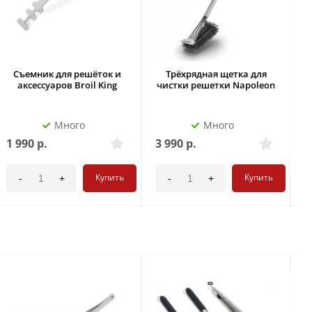
Съемник для решёток и
Трёхрядная щетка для
аксессуаров Broil King
чистки решетки Napoleon
Много
Много
1 990
р.
3 990
р.
4
Купить
Купить
-
+
-
+