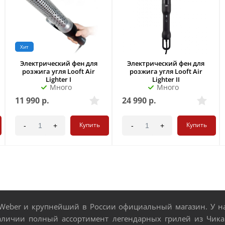
Хит
Электрический фен для
Электрический фен для
розжига угля Looft Air
розжига угля Looft Air
Lighter I
Lighter II
Много
Много
11 990
р.
24 990
р.
Купить
Купить
-
+
-
+
eber и крупнейший в России официальный магазин. У нас
аличии полный ассортимент легендарных грилей из Чикаг