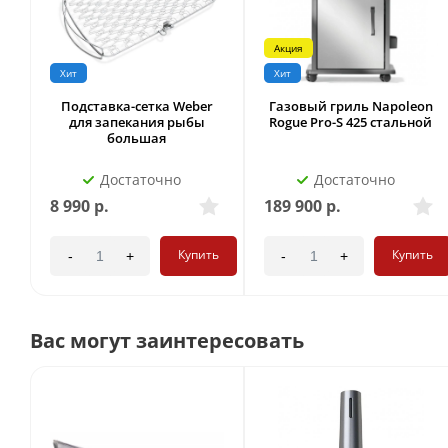
Акция
Хит
Хит
Подставка-сетка Weber
Газовый гриль Napoleon
для запекания рыбы
Rogue Pro-S 425 стальной
большая
Достаточно
Достаточно
8 990
р.
189 900
р.
Купить
Купить
-
+
-
+
Вас могут заинтересовать