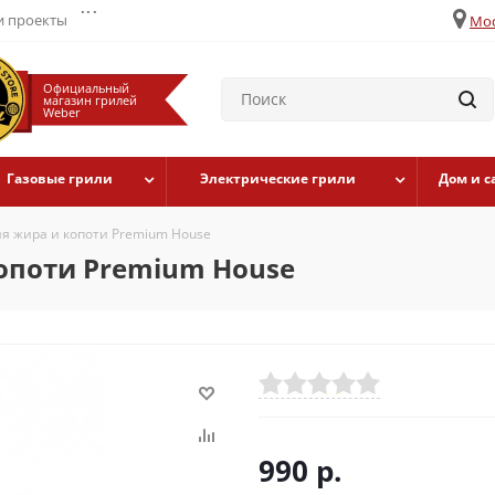
...
 проекты
Мос
Официальный
магазин грилей
Weber
Газовые грили
Электрические грили
Дом и с
ия жира и копоти Premium House
копоти Premium House
990
р.