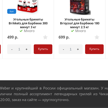
Хит
Угольные брикеты
Угольные брикеты
Brikkets для барбекю 300
Briqcoal для барбекю 180
минут 3 кг
минут 2.5 кг
Много
Много
499
р.
699
р.
Купить
Купить
-
+
-
+
eber и крупнейший в России официальный магазин. У нас
аличии полный ассортимент легендарных грилей из Чикаг
 20:00, заказ на сайте — круглосуточно.