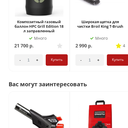
Композитный газовый
Широкая щетка для
баллон HPC Grill Edition 18
чистки Broil King T-Brush
л заправленный
Много
Много
21 700
р.
2 990
р.
4
Купить
Купить
-
+
-
+
Вас могут заинтересовать