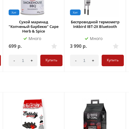
Хит
Хит
Сухой маринад
Беспроводной термометр
"Копченый барбекю" Cape
Inkbird IBT-2X Bluetooth
Herb & Spice
Много
Много
699
р.
3 990
р.
Купить
Купить
-
+
-
+