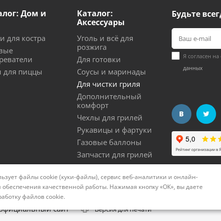
алог: Дом и
Каталог:
Будьте всег
Аксессуары
и для костра
Уголь и всё для
розжига
вые
Я согласен на
реватели
Для готовки
данных
 для пиццы
Соусы и маринады
Для чистки гриля
Дополнительный
комфорт
Чехлы для грилей
Рукавицы и фартуки
Газовые баллоны
Запчасти для грилей
ьзует файлы cookie (куки-файлы), сервис веб-аналитики и онлайн-
нциальности
Политика использования cookies
Согла
 обеспечения качественной работы. Нажимая кнопку «ОК», вы даете
работку файлов cookie
.
 официальный сайт
Версия для печати