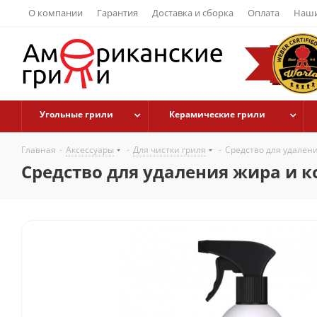
О компании
Гарантия
Доставка и сборка
Оплата
Наши
Угольные грили
Керамические грили
Главная
-
Аксессуары
-
Для чистки гриля
-
Средство для удален
Средство для удаления жира и 