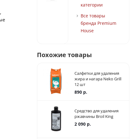
категории
,
Все товары
ые
бренда Premium
House
Похожие товары
Салфетки для удаления
жира и нагара Neko Grill
12 шт
890
р.
Средство для удаления
ржавчины Broil King
2 090
р.