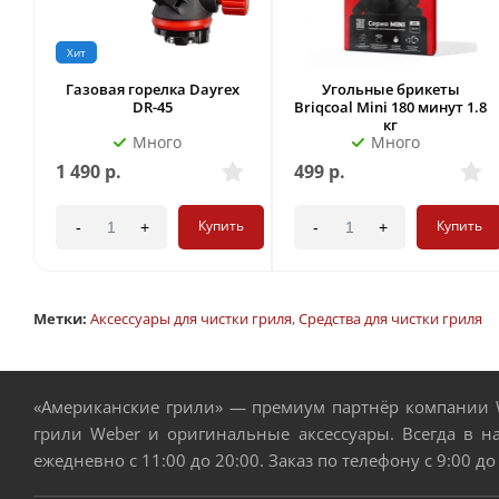
Хит
Газовая горелка Dayrex
Угольные брикеты
DR-45
Briqcoal Mini 180 минут 1.8
кг
Много
Много
1 490
р.
499
р.
Купить
Купить
-
+
-
+
Метки:
Аксессуары для чистки гриля
,
Средства для чистки гриля
«Американские грили» — премиум партнёр компании W
грили Weber и оригинальные аксессуары. Всегда в н
ежедневно с 11:00 до 20:00. Заказ по телефону с 9:00 до