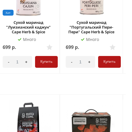
Хит
Сухой маринад
Сухой маринад
"Луизианский каджун"
"Португальский Пери-
Cape Herb & Spice
Пери" Cape Herb & Spice
Много
Много
699
р.
699
р.
6
Купить
Купить
-
+
-
+