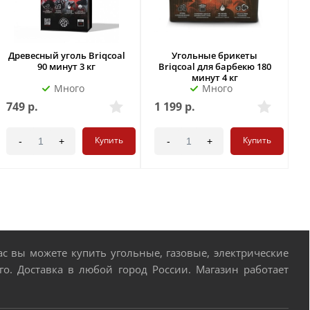
Древесный уголь Briqcoal
Угольные брикеты
90 минут 3 кг
Briqcoal для барбекю 180
минут 4 кг
Много
Много
749
р.
1 199
р.
1
Купить
Купить
-
+
-
+
 вы можете купить угольные, газовые, электрические
о. Доставка в любой город России. Магазин работает