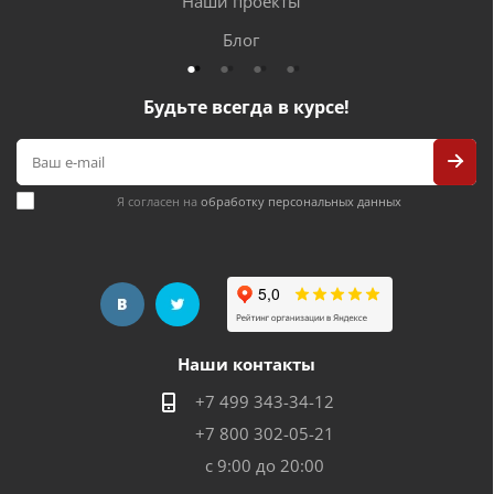
Наши проекты
?
Блог
Нет
Нет
Вертел с
электроприводом
?
Будьте всегда в курсе!
836
1091
Расход газа (грамм/час)
?
Нет
Нет
Подсветка ручек
?
Я согласен на
обработку персональных данных
Канада
Канада
Страна производства
Наши контакты
+7 499 343-34-12
+7 800 302-05-21
с 9:00 до 20:00