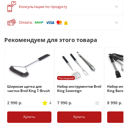
?
Консультации по продукту
Оплата:
Рекомендуем для этого товара
Последний
Широкая щетка для
Набор инструментов Broil
Набор инстр
чистки Broil King T-Brush
King Sovereign
King Baron
2 990
р.
4
7 990
р.
8 990
р.
Купить
Купить
Ку