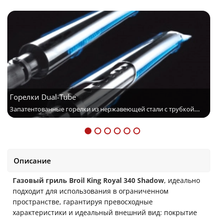
Горелки Dual-Tube
Запатентованные горелки из нержавеющей стали с трубкой
переменного диаметра (от 30 до 40 мм) и 10 летней гарантией.
За счет формы и двух рядов отверстий для выхода газа (более
120 с каждой стороны ) обеспечивают лучшие равномерность
пламени и распределение температуры.
Описание
Г
азовый гриль
Broil King Royal 340 Shadow
, идеально
подходит для использования в ограниченном
пространстве, гарантируя превосходные
характеристики и идеальный внешний вид: покрытие