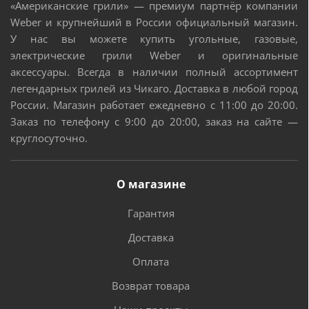
«Американские грили» — премиум партнёр компании
Weber и крупнейший в России официальный магазин.
2090
2295
Площадь рабочей
У нас вы можете купить угольные, газовые,
решетки, кв. см.
электрические грили Weber и оригинальные
аксессуары. Всегда в наличии полный ассортимент
3
3
Количество горелок
?
легендарных грилей из Чикаго. Доставка в любой город
России. Магазин работает ежедневно с 11:00 до 20:00.
Нет
Нет
Горелка для вертела
Заказ по телефону с 9:00 до 20:00, заказ на сайте —
круглосуточно.
8.8
12
Мощность горелок, кВт
?
Мощность горелки для
О магазине
вертела, кВт
Гарантия
Открытого пламени
Открыто
Боковая конфорка
?
Доставка
2.7
3
Мощность боковой
Оплата
конфорки, кВт
Возврат товара
Складные
Правый 
Боковые столики