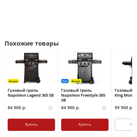
Сделано в Канаде
Похожие товары
Акция
Хит
Акция
Газовый гриль
Газовый гриль
Газовый гр
Napoleon Legend 365 SB
Napoleon Freestyle 365
King Monar
SB
84 900
р.
84 900
р.
99 900
р.
Купить
Купить
Под