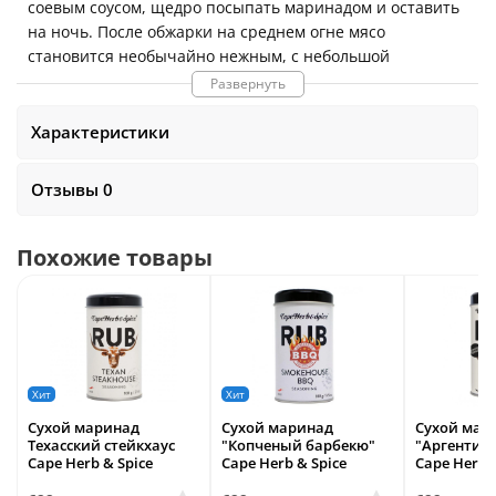
соевым соусом, щедро посыпать маринадом и оставить
на ночь. После обжарки на среднем огне мясо
становится необычайно нежным, с небольшой
остротой.
Состав
: морская соль, жареный лук,
Развернуть
коричневый сахар, чеснок, имбирь, семена кунжута,
ломтики паприки, чили, кайенский перец, паприка.
Характеристики
В
100 г
продукта содержится: белок
6.8
г
., жиры
7.3
г.,
Отзывы 0
углеводы
4
4
г.
Энергетическая ценность :
241 ккал
Похожие товары
Степень остроты:
средний
Хит
Хит
Сухой маринад
Сухой маринад
Сухой мар
Техасский стейкхаус
"Копченый барбекю"
"Аргентин
Cape Herb & Spice
Cape Herb & Spice
Cape Herb 