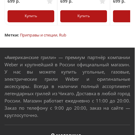
699
р.
699
р.
699
р.
Купить
Купить
Ку
Метки:
Приправы и специи
,
Rub
«Американские грили» — премиум партнёр компании
Weber и крупнейший в России официальный магазин.
У нас вы можете купить угольные, газовые,
электрические грили Weber и оригинальные
аксессуары. Всегда в наличии полный ассортимент
легендарных грилей из Чикаго. Доставка в любой город
России. Магазин работает ежедневно с 11:00 до 20:00.
Заказ по телефону с 9:00 до 20:00, заказ на сайте —
круглосуточно.