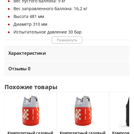
Вес пустого баллона: 9 кг
Вес заправленного баллона: 16,2 кг
Высота 481 мм
Диаметр 310 мм
Испытательное давление 30 бар
Рабочая температура -40С — +65С
Развернуть
Рабочее давление 20 бар
Характеристики
Механизм 100% защиты от проворота колбы
150000 циклов заправки
Отзывы 0
Похожие товары
Композитный газовый
Композитный газовый
Композитн