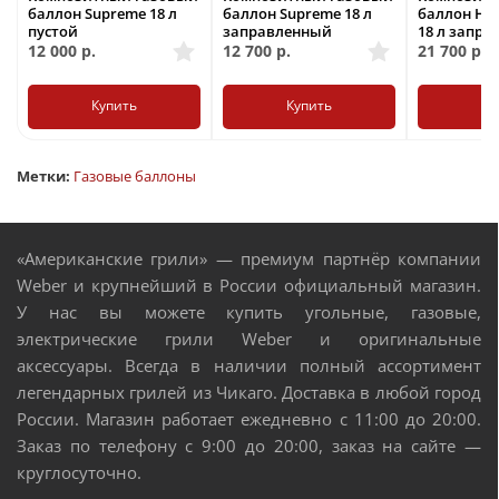
баллон Supreme 18 л
баллон Supreme 18 л
баллон HPC 
пустой
заправленный
18 л запр
12 000
р.
12 700
р.
21 700
р.
Купить
Купить
Ку
Метки:
Газовые баллоны
«Американские грили» — премиум партнёр компании
Weber и крупнейший в России официальный магазин.
У нас вы можете купить угольные, газовые,
электрические грили Weber и оригинальные
аксессуары. Всегда в наличии полный ассортимент
легендарных грилей из Чикаго. Доставка в любой город
России. Магазин работает ежедневно с 11:00 до 20:00.
Заказ по телефону с 9:00 до 20:00, заказ на сайте —
круглосуточно.