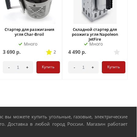
Стартер для разжигания
Складной стартер для
С
угля Char-Broil
розжига угля Napoleon
JetFire
Много
Много
3 690
р.
4 490
р.
4
2
Купить
Купить
-
+
-
+
 вы можете купить угольные, газовые, электрические
о. Доставка в любой город России. Магазин работает