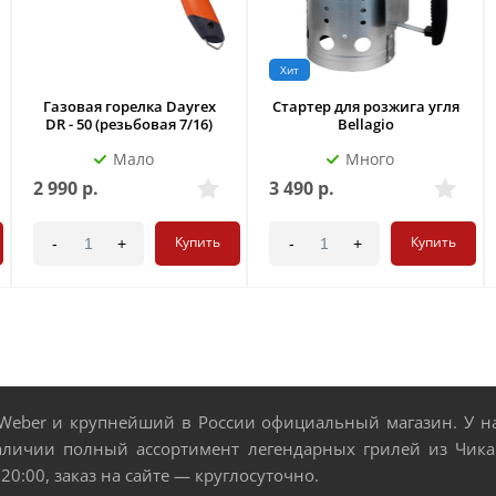
Хит
Газовая горелка Dayrex
Стартер для розжига угля
DR - 50 (резьбовая 7/16)
Bellagio
Мало
Много
2 990
р.
3 490
р.
Купить
Купить
-
+
-
+
eber и крупнейший в России официальный магазин. У нас
аличии полный ассортимент легендарных грилей из Чикаг
 20:00, заказ на сайте — круглосуточно.