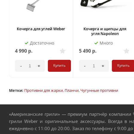
Кочерга для углей Weber
Кочерга и щипцы для
угля Napoleon
Достаточно
Много
4 990
р.
5 490
р.
Купить
Купить
-
+
-
+
Метки:
Противни для жарки
,
Планчи
,
Чугунные противни
«Американские грили» — премиум партнёр компании W
грили Weber и оригинальные аксессуары. Всегда в н
ежедневно с 11:00 до 20:00. Заказ по телефону с 9:00 до