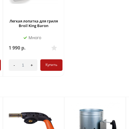
Легкая лопатка для гриля
Broil King Baron
Много
1 990
р.
Купить
-
+