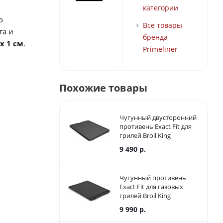
категории
о
Все товары
та и
бренда
 x 1 см
.
Primeliner
Похожие товары
Чугунный двусторонний
противень Exact Fit для
грилей Broil King
PortaChef 320
9 490
р.
Чугунный противень
Exact Fit для газовых
грилей Broil King
Monarch/Royal
9 990
р.