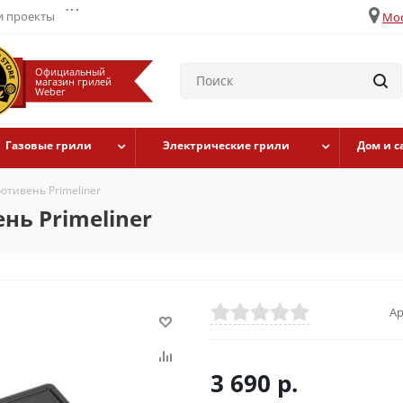
...
 проекты
Мос
Официальный
магазин грилей
Weber
Газовые грили
Электрические грили
Дом и с
отивень Primeliner
нь Primeliner
Ар
3 690
р.