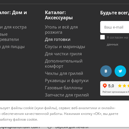
алог: Дом и
Каталог:
Будьте всег
Аксессуары
и для костра
Уголь и всё для
розжига
вые
Я согласен на
реватели
Для готовки
данных
 для пиццы
Соусы и маринады
Для чистки гриля
Дополнительный
комфорт
Чехлы для грилей
Рукавицы и фартуки
Газовые баллоны
Запчасти для грилей
ьзует файлы cookie (куки-файлы), сервис веб-аналитики и онлайн-
нциальности
Политика использования cookies
Согла
 обеспечения качественной работы. Нажимая кнопку «ОК», вы даете
работку файлов cookie
.
 официальный сайт
Версия для печати