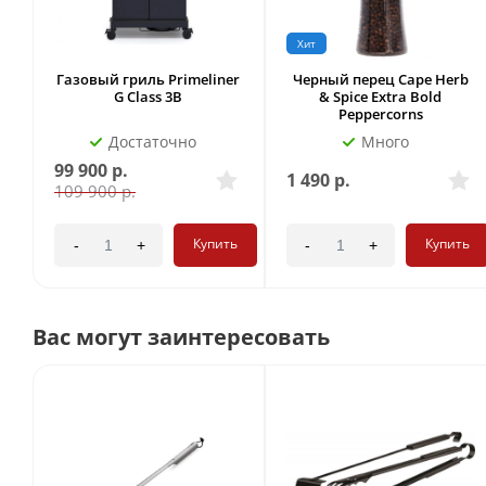
Хит
Газовый гриль Primeliner
Черный перец Cape Herb
G Class 3B
& Spice Extra Bold
Peppercorns
Достаточно
Много
99 900
р.
1 490
р.
109 900
р.
Купить
Купить
-
+
-
+
Вас могут заинтересовать