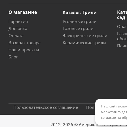
О магазине
Кат
Каталог: Грили
сад
Гарантия
Угольные грили
Очаг
Доставка
Газовые грили
Газо
Оплата
Электрические грили
обог
Возврат товара
Керамические грили
Печи
Наши проекты
Блог
Наш сайт испол
Пользовательское соглашение
Политика конфиде
маркетинга для
согласие на об
2012–2026 © Американские грили -