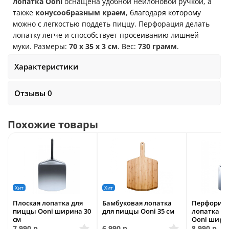
лопатка
Ooni
оснащена удобной нейлоновой ручкой, а
также
конусообразным краем
, благодаря которому
можно с легкостью поддеть пиццу. Перфорация делать
лопатку легче и способствует просеиванию лишней
муки.
Размеры:
7
0
x 35 x 3 см
. Вес:
730
грамм
.
Характеристики
Отзывы 0
Похожие товары
Хит
Хит
Плоская лопатка для
Бамбуковая лопатка
Перфорир
пиццы Ooni ширина 30
для пиццы Ooni 35 см
лопатка д
см
Ooni ширин
7 990
р.
6 990
р.
8 990
р.