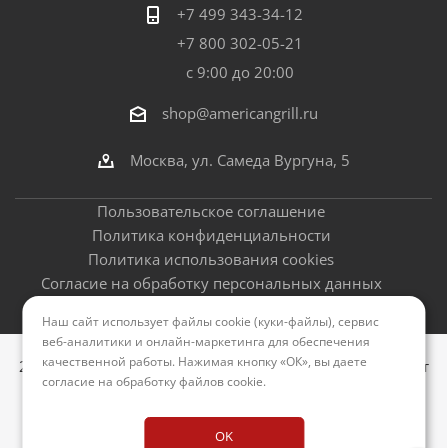
+7 499 343-34-12
+7 800 302-05-21
с 9:00 до 20:00
shop@americangrill.ru
Москва, ул. Самеда Вургуна, 5
Пользовательское соглашение
Политика конфиденциальности
Политика использования cookies
Согласие на обработку персональных данных
Оферта
Наш сайт использует файлы cookie (куки-файлы), сервис
веб-аналитики и онлайн-маркетинга для обеспечения
качественной работы. Нажимая кнопку «ОК», вы даете
2012–2026 © Американские грили - официальный сайт
согласие на обработку файлов cookie
.
Версия для печати
OK