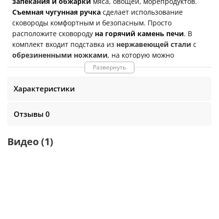
запекания и обжарки
мяса, овощей, морепродуктов.
Съемная чугунная ручка
сделает
использование
сковороды комфортным и безопасным.
Просто
расположите сковороду
на горячий камень печи
.
В
комплект входит подставка из
нержавеющей стали
с
обрезиненными ножками
, на которую можно
расположить горячую сковороду.
Размеры
Развернуть
сковороды:
31 х 16 х 2
см
. Подходит для использования
на индукционных плитах.
Характеристики
Размеры подставки с ножками:
24
х 15 x 3
см
.
Отзывы 0
Размер съемной ручки:
17 x 4 x 1.5
см
Видео
(1)