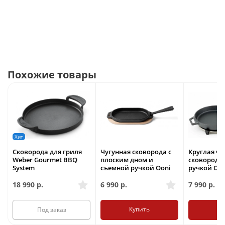
Похожие товары
Хит
Сковорода для гриля
Чугунная сковорода с
Круглая чу
Weber Gourmet BBQ
плоским дном и
сковорода
System
съемной ручкой Ooni
ручкой Oon
18 990
р.
6 990
р.
7 990
р.
Купить
Ку
Под заказ