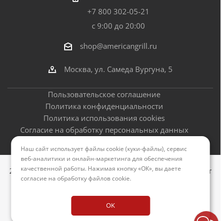
+7 800 302-05-21
с 9:00 до 20:00
shop@americangrill.ru
Москва, ул. Самеда Вургуна, 5
Пользовательское соглашение
Политика конфиденциальности
Политика использования cookies
Согласие на обработку персональных данных
Оферта
Наш сайт использует файлы cookie (куки-файлы), сервис
веб-аналитики и онлайн-маркетинга для обеспечения
качественной работы. Нажимая кнопку «ОК», вы даете
2012–2026 © Американские грили - официальный сайт
согласие на обработку файлов cookie
.
Версия для печати
OK