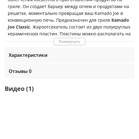
гриле. Он создает барьер между огнем и продуктами на
решетке, моментально превращая ваш Kamado Joe в
конвекционную печь. Предназначен для гриля
Kamado
Joe Classic
. Жароотсекатель состоит из двух полукруглых
керамических пластин. Пластины можно располагать на
разные уровни. Размер:
38 x 19 x 1,5 см
. Вес:
3,6 кг
Развернуть
Характеристики
Отзывы 0
Видео
(1)