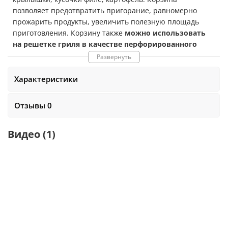
позволяет предотвратить пригорание, равномерно
прожарить продукты, увеличить полезную площадь
приготовления. Корзину также
можно использовать
на решетке гриля
в качестве перфорированного
вока
, достаточно разъединить корзину на две части и
Развернуть
установить на решетку гриля. Совместима со
съемником для решеток и аксессуаров Broil King
Характеристики
(артикул
60745
).
Размеры
:
36 x 17x 17 см
. Вес:
1 кг
.
Отзывы 0
Видео
(1)