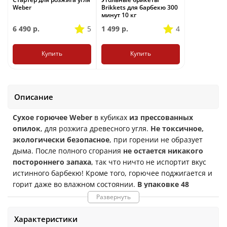
Weber
Brikkets для барбекю 300
минут 10 кг
6 490
р.
5
1 499
р.
4
Купить
Купить
Описание
Сухое горючее Weber
в кубиках
из прессованных
опилок
, для розжига древесного угля.
Не токсичное,
экологически безопасное
, при горении не образует
дыма. После полного сгорания
не остается никакого
постороннего запаха
, так что ничто не испортит вкус
истинного барбекю! Кроме того, горючее поджигается и
горит даже во влажном состоянии.
В упаковке 48
кубиков
. Размеры:
17 x 5 x 38 см
. Вес:
350 грамм
.
Развернуть
Характеристики