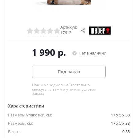
Артикул:
17612
1 990
р.
Нет в наличии
Под заказ
Наши менеджеры обязательно
свяжутся с вами и уточнят условия
заказа
Характеристики
Размеры упаковки, cм:
17 x 5 x 38
Размеры, см:
17 x 5 x 38
Вес, кг:
0.35