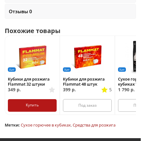
Отзывы 0
Похожие товары
Хит
Хит
Хит
Кубики для розжига
Кубики для розжига
Сухое горю
Flammat 32 штуки
Flammat 48 штук
кубиках We
349
р.
399
р.
5
1 790
р.
Купить
Под заказ
Под
Метки:
Сухое горючее в кубиках
,
Средства для розжига