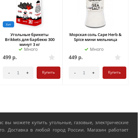
Хит
Угольные брикеты
Морская соль Cape Herb &
Brikkets для барбекю 300
Spice мини мельница
минут 3 кг
Много
Много
499
р.
449
р.
4
Купить
Купить
-
+
-
+
 вы можете купить угольные, газовые, электрические
о. Доставка в любой город России. Магазин работает