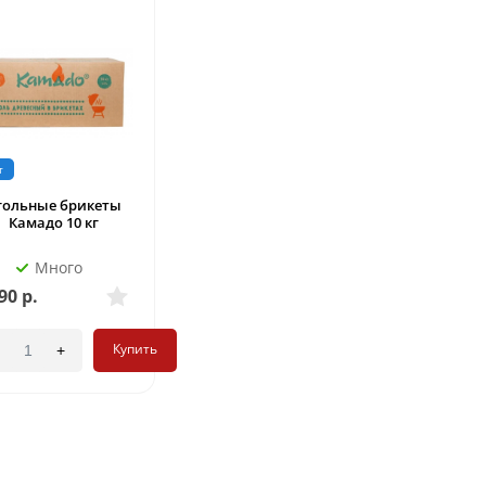
т
гольные брикеты
Камадо 10 кг
Много
90
р.
Купить
+