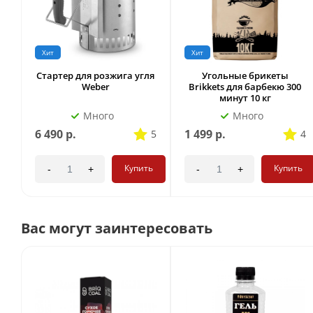
Хит
Хит
Стартер для розжига угля
Угольные брикеты
Weber
Brikkets для барбекю 300
минут 10 кг
Много
Много
6 490
р.
1 499
р.
5
4
Купить
Купить
-
+
-
+
Вас могут заинтересовать