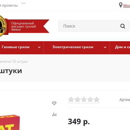
...
 проекты
Мос
Официальный
магазин грилей
Weber
Газовые грили
Электрические грили
Дом и с
lammat 32 штуки
 штуки
Артик
349
р.