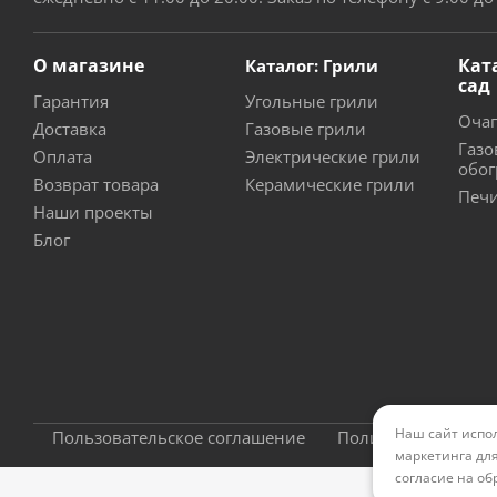
О магазине
Кат
Каталог: Грили
сад
Гарантия
Угольные грили
Очаг
Доставка
Газовые грили
Газо
Оплата
Электрические грили
обог
Возврат товара
Керамические грили
Печи
Наши проекты
Блог
Наш сайт испол
Пользовательское соглашение
Политика конфиде
маркетинга для
согласие на об