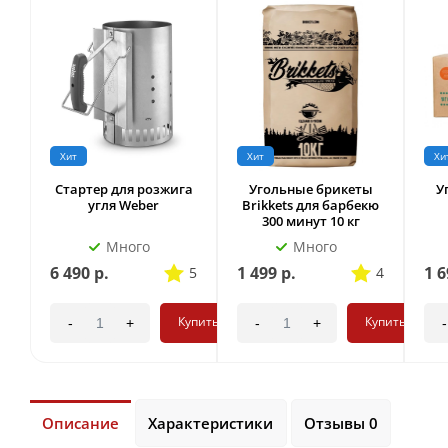
Хит
Хит
Хи
Стартер для розжига
Угольные брикеты
У
угля Weber
Brikkets для барбекю
300 минут 10 кг
Много
Много
6 490
р.
1 499
р.
1 6
5
4
Купить
Купить
-
+
-
+
-
Описание
Характеристики
Отзывы 0