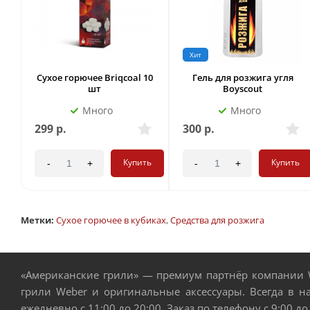
Хит
Сухое горючее Briqсoal 10
Гель для розжига угля
шт
Boyscout
Много
Много
299
р.
300
р.
Купить
Купить
-
+
-
+
Метки:
Сухое горючее в кубиках
,
Средства для розжига
«Американские грили» — премиум партнёр компании W
грили Weber и оригинальные аксессуары. Всегда в н
ежедневно с 11:00 до 20:00. Заказ по телефону с 9:00 до