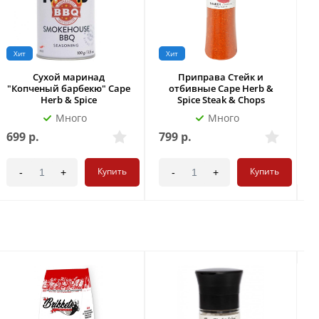
Хит
Хит
Сухой маринад
Приправа Стейк и
"Копченый барбекю" Cape
отбивные Cape Herb &
Herb & Spice
Spice Steak & Chops
Много
Много
699
р.
799
р.
4
Купить
Купить
-
+
-
+