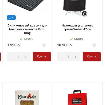
Хит
Силиконовый коврик для
Чехол для угольного
боковых столиков Broil
гриля Weber 47 см
King
Мало
Мало
3 990
р.
10 900
р.
Купить
Купить
-
+
-
+