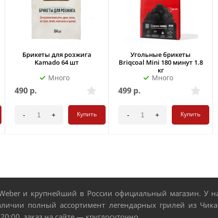
Брикеты для розжига
Угольные брикеты
Kamado 64 шт
Briqcoal Mini 180 минут 1.8
кг
Много
Много
490
р.
499
р.
Купить
Купить
-
+
-
+
eber и крупнейший в России официальный магазин. У нас
аличии полный ассортимент легендарных грилей из Чикаг
 20:00, заказ на сайте — круглосуточно.