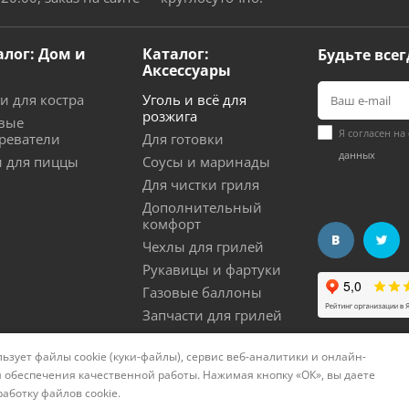
алог: Дом и
Каталог:
Будьте всег
Аксессуары
и для костра
Уголь и всё для
розжига
вые
Я согласен на
реватели
Для готовки
данных
 для пиццы
Соусы и маринады
Для чистки гриля
Дополнительный
комфорт
Чехлы для грилей
Рукавицы и фартуки
Газовые баллоны
Запчасти для грилей
ьзует файлы cookie (куки-файлы), сервис веб-аналитики и онлайн-
нциальности
Политика использования cookies
Согла
 обеспечения качественной работы. Нажимая кнопку «ОК», вы даете
работку файлов cookie
.