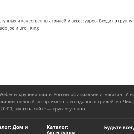
тупных и качественных грилей и аксессуаров. Входит в групп
o Joe и Broil King
eber и крупнейший в России официальный магазин. У нас
аличии полный ассортимент легендарных грилей из Чикаг
 20:00, заказ на сайте — круглосуточно.
алог: Дом и
Каталог:
Будьте всег
Аксессуары