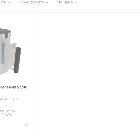
сти
По алфавиту
По цене
жигания угля
о 2 кг угля.
 наличии
: 39470