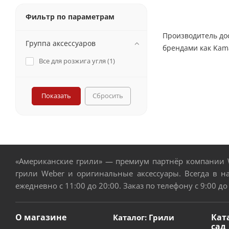
Фильтр по параметрам
Производитель дос
Группа аксессуаров
брендами как Kamad
Все для розжига угля (
1
)
Сбросить
«Американские грили» — премиум партнёр компании W
грили Weber и оригинальные аксессуары. Всегда в н
ежедневно с 11:00 до 20:00. Заказ по телефону с 9:00 до
О магазине
Кат
Каталог: Грили
сад