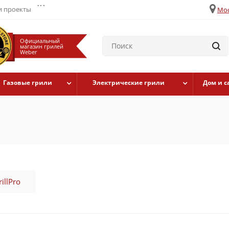
...
 проекты
Мос
Официальный
магазин грилей
Weber
Газовые грили
Электрические грили
Дом и с
illPro