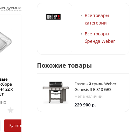
омендуемые
Все товары
категории
Все товары
бренда Weber
Похожие товары
Последний
вые
Перфорированный
Контейнер для
Газовый гриль Weber
 сбора
противень для жарки
копчения из
er 22 x
Weber Deluxe 30 x 30
нержавеющей стали
Genesis II E-310 GBS
шт
см
Weber
Нет в наличии
чно
Мало
Мало
229 900
р.
7 990
р.
8 990
р.
Купить
Купить
Купить
-
+
-
+