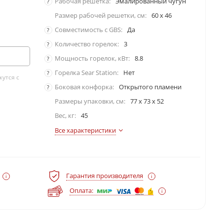
Рабочая решетка:
Эмалированный чугун
?
Размер рабочей решетки, см:
60 х 46
Совместимость с GBS:
Да
?
Количество горелок:
3
?
Мощность горелок, кВт:
8.8
?
Горелка Sear Station:
Нет
?
утся с
Боковая конфорка:
Открытого пламени
?
Размеры упаковки, cм:
77 x 73 x 52
Вес, кг:
45
Все характеристики
Гарантия производителя
Оплата: