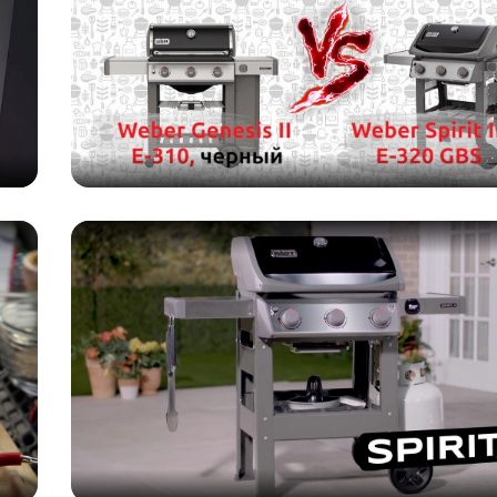
защитной крышкой. В закрытом состоянии крышка образует
о-поджига. Мощность горелки 3,5 кВт
й эмалью. Решетка имеет съемную секцию круглой формы.
 серии Gourmet BBQ System. Хорошая теплопроводность и
тки. Используемая область 60 х 46 см
лении от горелок, предназначенная для подогрева и подде
з нержавеющей стали (Flavorizer bars ®). Таким образом г
жир, попадающие на раскаленные пластины испаряются, что
. Система пьезоподжига установлена на одной основной гор
елка Crossover, выполняющую функции фитиля для остальн
кнопки на корпусе
максимального удобства дополнительно используйте однор
данной модели
толик складной