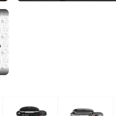
епежом для внешней установки баллона.
 10 лет
истемы зажигания и пластины Flavorizer bars - 2 года