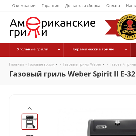
О компании
Гарантия
Доставка и сборка
Оплата
Наши
Угольные грили
Керамические грили
Главная
-
Газовые грили
-
Газовые грили Weber
-
Газовый гриль 
Газовый гриль Weber Spirit II E-3