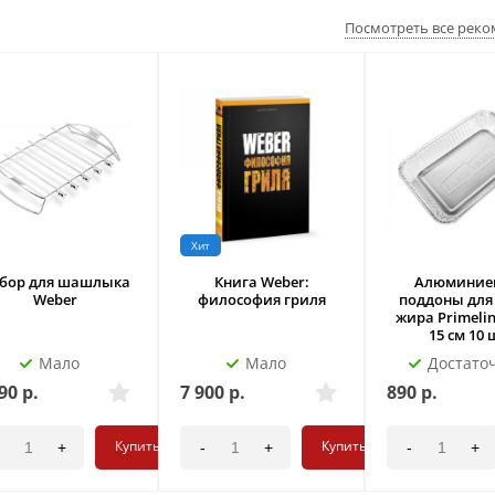
Посмотреть все рек
Хит
бор для шашлыка
Книга Weber:
Алюминие
Weber
философия гриля
поддоны для
жира Primelin
15 см 10 
Мало
Мало
Достато
90
р.
7 900
р.
890
р.
Купить
Купить
+
-
+
-
+