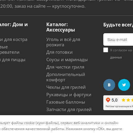
 20:00, заказ на сайте — круглосуточно.
алог: Дом и
Каталог:
Будьте всег
Аксессуары
и для костра
Уголь и всё для
розжига
вые
Я согласен на
реватели
Для готовки
данных
 для пиццы
Соусы и маринады
Для чистки гриля
Дополнительный
комфорт
Чехлы для грилей
Рукавицы и фартуки
Газовые баллоны
Запчасти для грилей
ьзует файлы cookie (куки-файлы), сервис веб-аналитики и онлайн-
нциальности
Политика использования cookies
Согла
 обеспечения качественной работы. Нажимая кнопку «ОК», вы даете