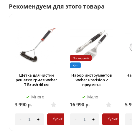
Рекомендуем для этого товара
Последний
Хит
Щетка для чистки
Набор инструментов
На
решетки гриля Weber
Weber Precision 2
T Brush 46 см
предмета
Много
Мало
3 990
р.
16 990
р.
5 9
Купить
Купить
-
+
-
+
-