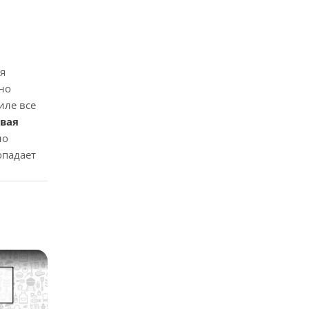
ая
но
иле все
вая
но
опадает
стороны
ной
упная