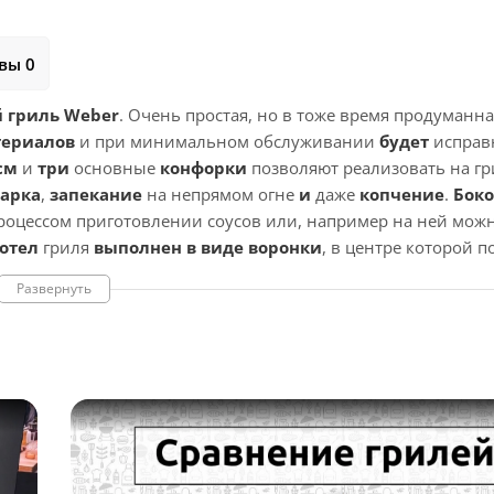
вы 0
 гриль Weber
. Очень простая, но в тоже время продуманн
териалов
и при минимальном обслуживании
будет
исправ
см
и
три
основные
конфорки
позволяют реализовать на гр
арка
,
запекание
на непрямом огне
и
даже
копчение
.
Боко
оцессом приготовлении соусов или, например на ней мож
отел
гриля
выполнен в виде воронки
, в центре которой п
 с одноразовым поддоном
.
Развернуть
енных из литого алюминия и корпуса, изготовленного из
малью, черной внутри и цветной снаружи. С фронтальной 
о пластика
с панелями из высококачественной стали, покрытыми цвет
али. Отличная производительность и долговечность. Совок