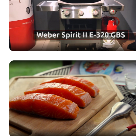
мощность горелок 8,8 кВт
Расположенная сбоку дополнительная конфорка с 
плоскость со столешницей. Оснащена кнопкой пьез
Массивная чугунная решетка, покрытая фарфорово
Специальное решение для применения аксессуаров
теплоемкость. Устойчивость к любым способам очис
Стальная сетка, расположенная на достаточном уда
блюд в горячем состоянии. Размер 60 х 12 см
Над горелками размещаются специальные пластины и
защищены от загрязнения жиром. При этом соки и 
придает продукту настоящий аромат барбекю
Пьезоэлектрическое зажигание + система Crossover
после воспламенения которой загорается мини-гор
горелок. Поджиг газа осуществляется при нажатии 
Держатель для 6-ти столовых приборов
Съемный поддон для сбора стекающего жира. Для 
алюминиевые поддоны идеально подходящие для 
2 боковых столика из нержавеющей стали, левый с