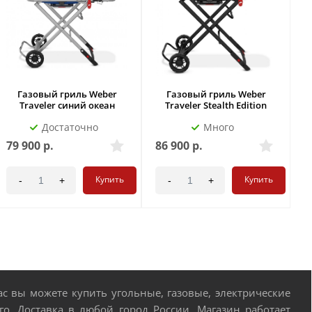
Газовый гриль Weber
Газовый гриль Weber
Traveler синий океан
Traveler Stealth Edition
Достаточно
Много
79 900
р.
86 900
р.
1
Купить
Купить
-
+
-
+
 вы можете купить угольные, газовые, электрические
о. Доставка в любой город России. Магазин работает