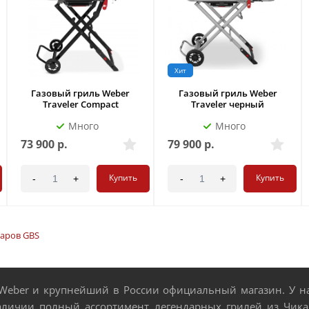
Хит
Газовый гриль Weber
Газовый гриль Weber
Traveler Compact
Traveler черный
Много
Много
73 900
р.
79 900
р.
Купить
Купить
-
+
-
+
уаров GBS
eber и крупнейший в России официальный магазин. У нас
аличии полный ассортимент легендарных грилей из Чикаг