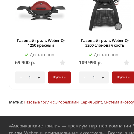
Газовый гриль Weber Q-
Газовый гриль Weber Q-
1250 красный
3200 слоновая кость
Достаточно
Достаточно
69 900
р.
109 990
р.
Купить
Купить
-
+
-
+
Метки:
Газовые грили с 3 горелками
,
Серия Spirit
,
Система аксесс
«Американские грили» — премиум партнёр компании W
грили Weber и оригинальные аксессуары. Всегда в н