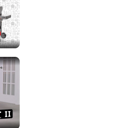
 единую
ржания
орелки
елке,
ых
азовые