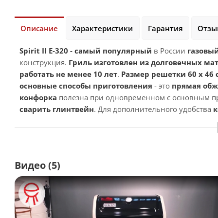
Описание
Характеристики
Гарантия
Отзы
Spirit II E-320 - самый популярный
в России
газовый
конструкция.
Гриль изготовлен из долговечных ма
работать не менее 10 лет
.
Размер решетки 60 х 46 
основные способы приготовления
- это
прямая обж
конфорка
полезна при одновременном с основным пр
сварить глинтвейн
. Для дополнительного удобства
к
весь жидкий
жир
и через отверстие
стекает в лоток
Крышка гриля состоит из боковых стенок, изготовл
высококачественной стали покрытой фарфоровой э
Видео
(5)
расположен термометр и большая ручка из прочног
Открытый корпус, собранный на стальном каркасе 
эмалью
3 горелки GS4 high performance из нержавеющей ст