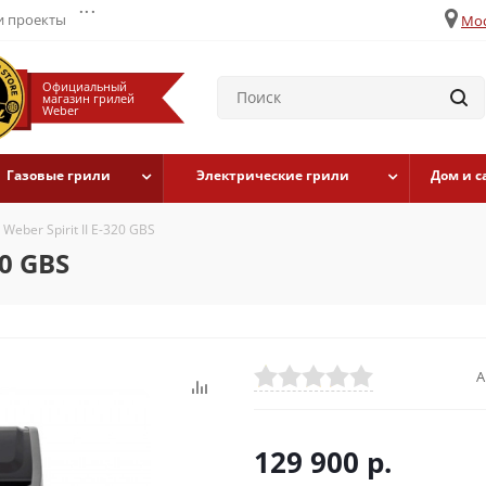
...
 проекты
Мос
Официальный
магазин грилей
Weber
Газовые грили
Электрические грили
Дом и с
Weber Spirit II E-320 GBS
20 GBS
А
129 900
р.