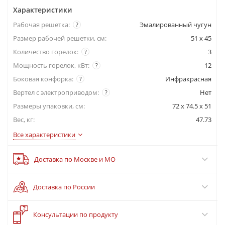
Характеристики
Рабочая решетка:
Эмалированный чугун
?
Размер рабочей решетки, см:
51 x 45
Количество горелок:
3
?
Мощность горелок, кВт:
12
?
Боковая конфорка:
Инфракрасная
?
Вертел с электроприводом:
Нет
?
Размеры упаковки, cм:
72 x 74.5 x 51
Вес, кг:
47.73
Все характеристики
Доставка по Москве и МО
Доставка по России
?
Консультации по продукту