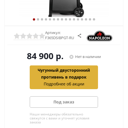
Артикул:
F365DSIBPGT-RU
84 900
р.
Нет в наличии
Чугунный двусторонний
противень в подарок
Подробнее об акции
Под заказ
Наши менеджеры обязательно
свяжутся с вами и уточнят условия
заказа