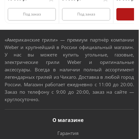
торцах боковых столиков
Внутрь нижнего шкафа можно установить газовый
Ку
Под заказ
Под заказ
баллон высотой до 580 мм и диаметром до 310 мм.
«Американские грили» — премиум партнёр компании
Weber и крупнейший в России официальный магазин.
У нас вы можете купить угольные, газовые,
электрические грили Weber и оригинальные
аксессуары. Всегда в наличии полный ассортимент
легендарных грилей из Чикаго. Доставка в любой город
России. Магазин работает ежедневно с 11:00 до 20:00.
Заказ по телефону с 9:00 до 20:00, заказ на сайте —
круглосуточно.
О магазине
Гарантия