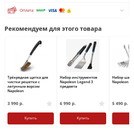
Оплата:
Рекомендуем для этого товара
Трёхрядная щетка для
Набор инструментов
Набор шам
чистки решетки с
Napoleon Legend 3
Napoleon 8 
латунным ворсом
предмета
Napoleon
3 990
р.
6 990
р.
5 490
р.
Купить
Купить
Ку