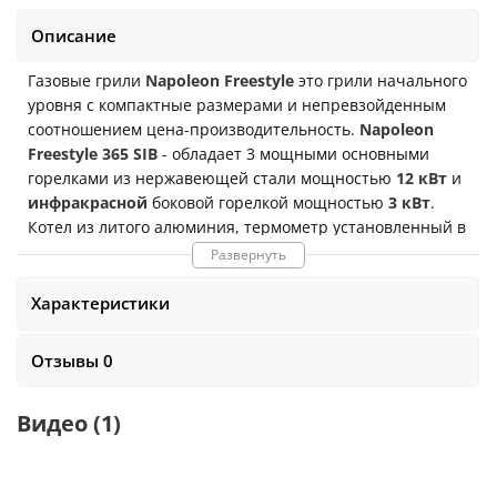
Описание
Газовые грили
Napoleon Freestyle
это грили начального
уровня с компактные размерами и непревзойденным
соотношением цена-производительность.
Napoleon
Freestyle 365
SIB
- обладает 3 мощными основными
горелками из нержавеющей стали мощностью
12 кВт
и
инфракрасной
боковой горелкой мощностью
3 кВт
.
Котел из литого алюминия, термометр установленный в
крышке, инновационный поджиг Jetfire, знаменитые
Развернуть
решетки Wave из чугуна, покрытого фарфоровой
эмалью и открывалка для бутылок закрепленная на
Характеристики
одном из боковых столиков - это базовое оснащение
серии Freestyle.
Размеры
в собранном виде: c закрытой
Отзывы 0
крышкой -
124 x 64 x 116 см
. с открытой крышкой -
124 x
64 x 154 с
м. Ширина со сложенными столиками -
76 см
.
Видео
(1)
Вес:
47.7 кг
(в коробке
55 кг
)
3 основных горелки
мощностью
12 кВт