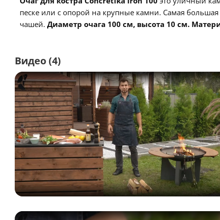
Очаг для костра Concretika Iron 100
это уличный кам
песке или с опорой на крупные камни. Самая большая 
чашей.
Диаметр очага 100 см, высота 10 см. Матери
Видео
(4)