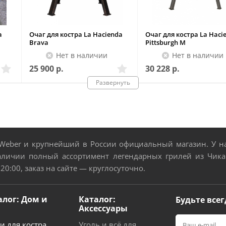
a
Очаг для костра La Hacienda
Очаг для костра La Haci
Brava
Pittsburgh M
Нет в наличии
Нет в наличии
25 900
р.
30 228
р.
Развернуть
Под заказ
Под заказ
eber и крупнейший в России официальный магазин. У нас
Brava L
Pittsburgh M
аличии полный ассортимент легендарных грилей из Чикаг
 20:00, заказ на сайте — круглосуточно.
Очаг для костра
Очаг для костра
алог: Дом и
Каталог:
Будьте всег
Аксессуары
80
80
и для костра
Уголь и всё для