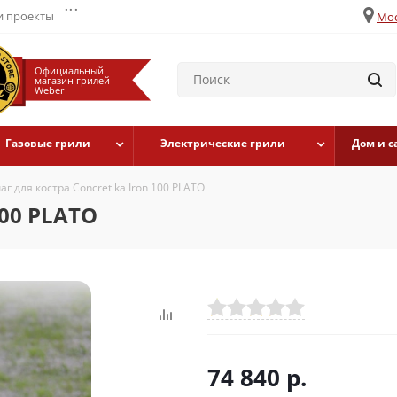
...
 проекты
Мос
Официальный
магазин грилей
Weber
Газовые грили
Электрические грили
Дом и с
аг для костра Concretika Iron 100 PLATO
100 PLATO
74 840
р.