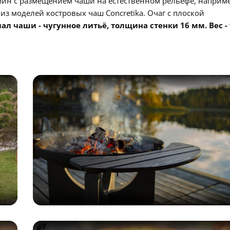
ин с размещением чаши на естественном рельефе, наприме
из моделей костровых чаш Concretika. Очаг с плоской
ал чаши - чугунное литьё, то
лщина стенки 16 мм. Вес - 