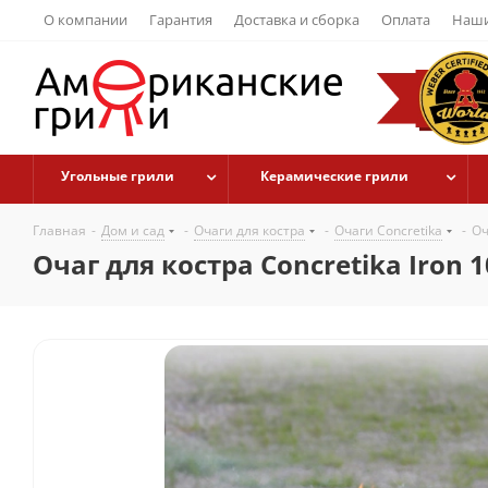
О компании
Гарантия
Доставка и сборка
Оплата
Наши
Угольные грили
Керамические грили
Главная
-
Дом и сад
-
Очаги для костра
-
Очаги Concretika
-
Оч
Очаг для костра Concretika Iron 