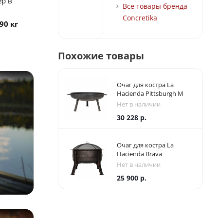
р в
Все товары бренда
Concretika
90 кг
Похожие товары
Очаг для костра La
Hacienda Pittsburgh M
Нет в наличии
30 228
р.
Очаг для костра La
Hacienda Brava
Нет в наличии
25 900
р.