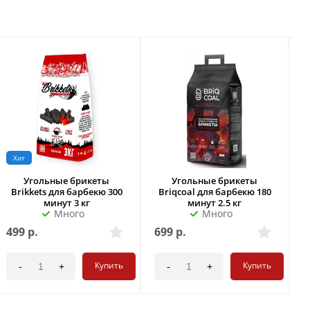
Хит
Угольные брикеты
Угольные брикеты
Д
Brikkets для барбекю 300
Briqcoal для барбекю 180
минут 3 кг
минут 2.5 кг
Много
Много
499
р.
699
р.
7
Купить
Купить
-
+
-
+