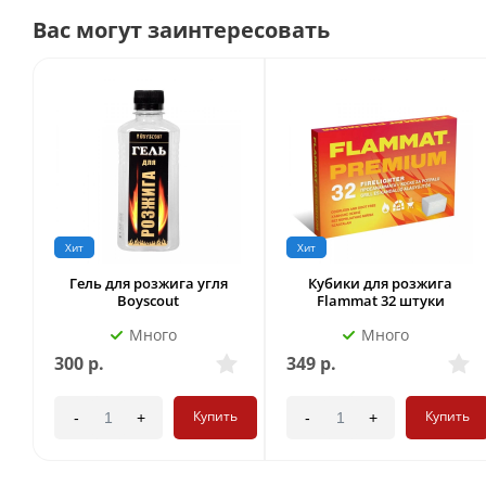
Вас могут заинтересовать
Хит
Хит
Гель для розжига угля
Кубики для розжига
Boyscout
Flammat 32 штуки
Много
Много
300
р.
349
р.
Купить
Купить
-
+
-
+