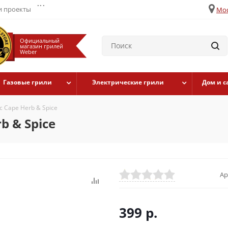
...
 проекты
Мос
Официальный
магазин грилей
Weber
Газовые грили
Электрические грили
Дом и с
 Cape Herb & Spice
b & Spice
Ар
399
р.