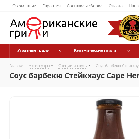
О компании
Гарантия
Доставка и сборка
Оплата
Наши
Угольные грили
Керамические грили
Главная
-
Аксессуары
-
Специи и соусы
-
Соус барбекю Стейкхаус
Соус барбекю Стейкхаус Cape Her