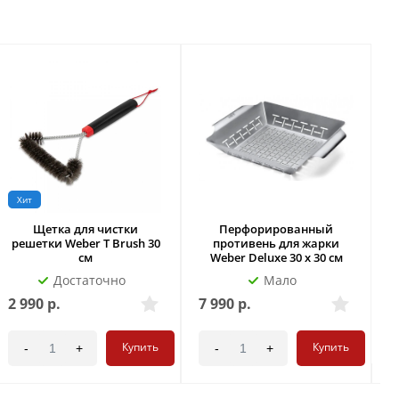
Хит
Щетка для чистки
Перфорированный
решетки Weber T Brush 30
противень для жарки
см
Weber Deluxe 30 x 30 см
Достаточно
Мало
2 990
р.
7 990
р.
2
Купить
Купить
-
+
-
+