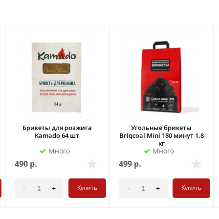
Брикеты для розжига
Угольные брикеты
Kamado 64 шт
Briqcoal Mini 180 минут 1.8
кг
Много
Много
490
р.
499
р.
Купить
Купить
-
+
-
+