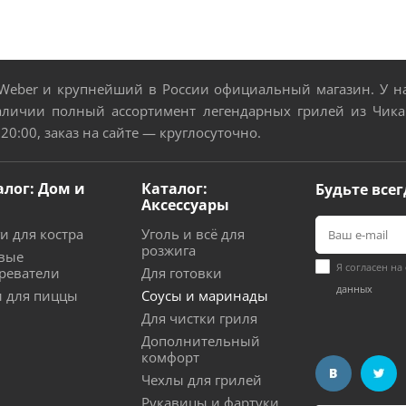
eber и крупнейший в России официальный магазин. У нас
аличии полный ассортимент легендарных грилей из Чикаг
 20:00, заказ на сайте — круглосуточно.
алог: Дом и
Каталог:
Будьте всег
Аксессуары
и для костра
Уголь и всё для
розжига
вые
Я согласен на
реватели
Для готовки
данных
 для пиццы
Соусы и маринады
Для чистки гриля
Дополнительный
комфорт
Чехлы для грилей
Рукавицы и фартуки