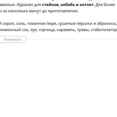
рамелью. Идеален для
стейков, кебаба и котлет
. Для более
о за несколько минут до приготовления.
ый сироп, соль, томатное пюре, сушеные персики и абрикосы,
лимонный сок, лук, горчица, карамель, травы, стабилизатор 
ах
продукта
содержится
:
Белки -
0,6 г
.
Жиры -
2,5 г
.
Углевод
Развернуть