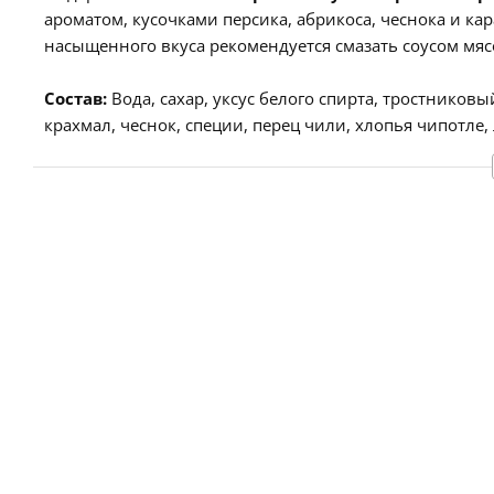
ароматом, кусочками персика, абрикоса, чеснока и ка
насыщенного вкуса рекомендуется смазать соусом мяс
Состав
:
Вода, сахар, уксус белого спирта, тростников
крахмал, чеснок, специи, перец чили, хлопья чипотле, 
консерванты (Е211,Е202), ароматизатор.
В
100 грамм
27
г
.
Энергетическая ценность
-
566 Ккал