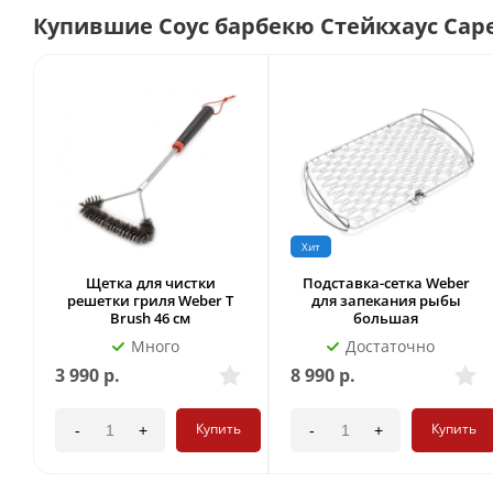
Купившие Соус барбекю Стейкхаус Cape
Хит
Щетка для чистки
Подставка-сетка Weber
решетки гриля Weber T
для запекания рыбы
Brush 46 см
большая
Много
Достаточно
3 990
р.
8 990
р.
Купить
Купить
-
+
-
+