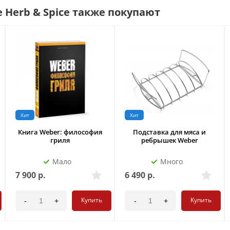
 Herb & Spice также покупают
Хит
Хит
Книга Weber: философия
Подставка для мяса и
гриля
ребрышек Weber
Мало
Много
7 900
р.
6 490
р.
Купить
Купить
-
+
-
+