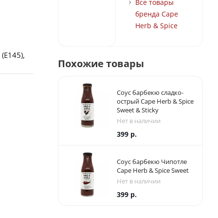
Все товары
бренда Cape
Herb & Spice
(Е145),
Похожие товары
ы -
Соус барбекю сладко-
острый Cape Herb & Spice
Sweet & Sticky
Нет в наличии
399
р.
Соус барбекю Чипотле
Cape Herb & Spice Sweet
Нет в наличии
399
р.