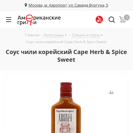
Москва, м. Аэропорт, ул. Самеда Вургуна, 5
0
Главная
-
Аксессуары
-
Специи и соусы
-
Соус чили корейский Cape Herb & Spice Sweet
Соус чили корейский Cape Herb & Spice
Sweet