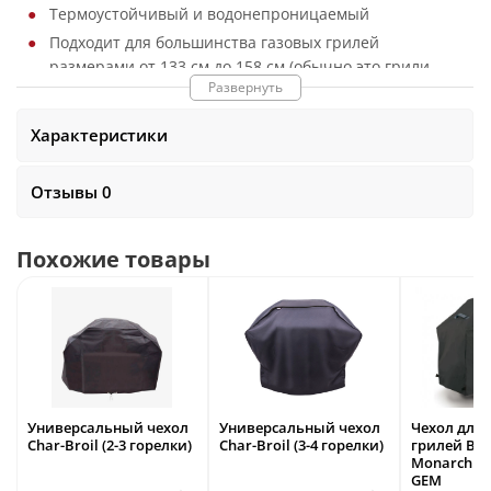
Термоустойчивый и водонепроницаемый
Подходит для большинства газовых грилей
размерами от 133 см до 158 см (обычно это грили
Развернуть
имеющие 3 или 4 горелки)
Характеристики
Отзывы 0
Похожие товары
Универсальный чехол
Универсальный чехол
Чехол для 
Char-Broil (2-3 горелки)
Char-Broil (3-4 горелки)
грилей Broi
Monarch 340
GEM