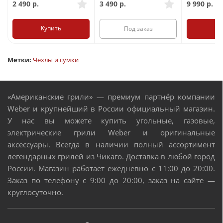
2 490
р.
3 490
р.
9 990
р.
Купить
Ку
Под заказ
Метки:
Чехлы и сумки
«Американские грили» — премиум партнёр компании
Weber и крупнейший в России официальный магазин.
У нас вы можете купить угольные, газовые,
электрические грили Weber и оригинальные
аксессуары. Всегда в наличии полный ассортимент
легендарных грилей из Чикаго. Доставка в любой город
России. Магазин работает ежедневно с 11:00 до 20:00.
Заказ по телефону с 9:00 до 20:00, заказ на сайте —
круглосуточно.