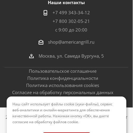
Наши контакты
+7 499 343-34-12
+7 800 302-05-21
с 9:00 до 20:00
shop@americangrill.ru
Москва, ул. Самеда Вургуна, 5
Пользовательское соглашение
Политика конфиденциальности
Политика использования cookies
Согласие на обработку персональных данных
Оферта
Наш сайт использует файлы cookie (куки-файлы), сервис
веб-аналитики и онлайн-маркетинга для обеспечения
качественной работы. Нажимая кнопку «ОК», вы даете
2012–2026 © Американские грили - официальный сайт
согласие на обработку файлов cookie
.
Версия для печати