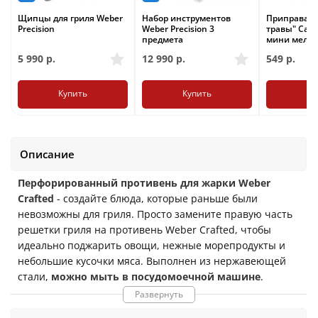
Щипцы для гриля Weber
Набор инструментов
Приправа "
Precision
Weber Precision 3
травы" Cape
предмета
мини мель
5 990
р.
12 990
р.
549
р.
Купить
Купить
Ку
Описание
Перфорированный противень для жарки Weber
Crafted
- создайте блюда, которые раньше были
невозможны для гриля. Просто замените правую часть
решетки гриля на противень Weber Crafted, чтобы
идеально поджарить овощи, нежные морепродукты и
небольшие кусочки мяса. Выполнен из нержавеющей
стали,
м
ожно мыть в посудомоечной машине
.
Размеры
43.7 x 41.5 x 5.08 см
. Вес
1.4 кг
.
Развернуть