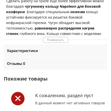
Сделать работу на гриле еще более эффективной можно
благодаря
чугунному кольцу Napoleon для боковой
конфорки
. Благодаря специальным
ножкам
кольцо
устойчиво фиксируется на решетке боковой
инфракрасной горелки. Чугун обладает высокой
теплоемкостью,
равномерно распределяя нагрев
стенок
глубокого вока. Кольцо совместимо с моделями
Napoleon Rogue и Prestige с боковыми
Развернуть
инфракрасными горелками
. Размеры:
22,5 х 22,5 х 2,5
см Вес:
0.9 кг
Характеристики
Отзывы 0
Похожие товары
К сожалению, раздел пуст
В данный момент нет активных товаров