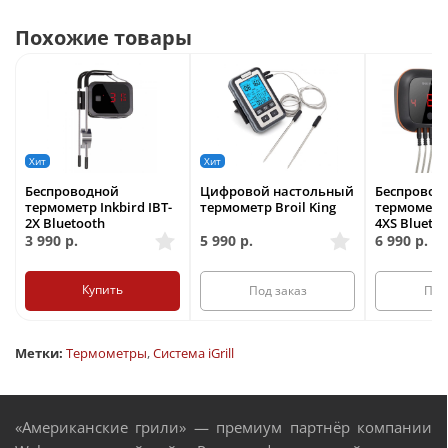
Похожие товары
Хит
Хит
Беспроводной
Цифровой настольный
Беспровод
термометр Inkbird IBT-
термометр Broil King
термометр 
2X Bluetooth
4XS Blueto
3 990
р.
5 990
р.
6 990
р.
Купить
Под заказ
Под
Метки:
Термометры
,
Система iGrill
«Американские грили» — премиум партнёр компании