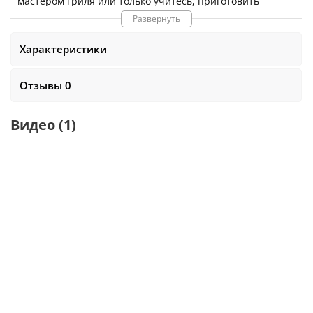
мастером гриля или только учитесь, приготовить
идеальное блюдо еще никогда не было так просто.
Развернуть
Поддерживает
до 4 щупов
(2 в комплекте)
Характеристики
До 200 часов
автономной работы
Измеряет от -30°C до 300°C
(кратковременно
Отзывы 0
выдерживают температуру до
400
°С
).
Предустановленные режимы приготовления,
Видео
(1)
мониторинг температуры и многие другие функции,
предлагаемые в приложении Weber iGrill