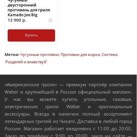
Чугунный
двусторонний
противень для гриля
Kamado Joe Big
13 900
р.
Купить
Метки:
Чугунные противни
,
Противни для жарки
,
Система
'Разделяй и влавствуй'
«Американские грили» — премиум партнёр компании
Weber и крупнейший в России официальный магазин.
У нас вы можете купить угольные, газовые,
электрические грили Weber и оригинальные
аксессуары. Всегда в наличии полный ассортимент
легендарных грилей из Чикаго. Доставка в любой город
России. Магазин работает ежедневно с 11:00 до 20:00.
Заказ по телефону с 9:00 до 20:00, заказ на сайте —