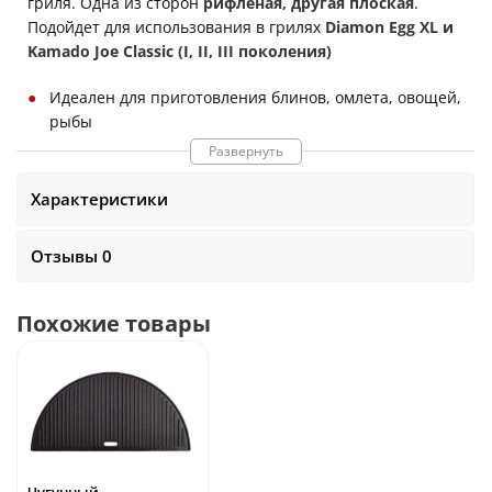
гриля. Одна из сторон
рифленая, другая плоская
.
Подойдет для использования в грилях
Diamon Egg XL и
Kamado Joe Classic (I, II, III поколения)
Идеален для приготовления блинов, омлета, овощей,
рыбы
Равномерно распределяет жар
Развернуть
Размеры:
46,7 x 23 x 1,5 см
.
Вес
2,9 кг
.
Характеристики
Отзывы 0
Похожие товары