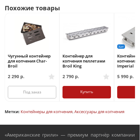
Похожие товары
Хит
Чугунный контейнер
Контейнер для
Контейнер
для копчения Char-
копчения пеллетами
копчения B
Broil
Broil King
Imperial
2 290
р.
2 790
р.
5 990
р.
Купить
Ку
Под заказ
Метки:
Контейнеры для копчения
,
Аксессуары для копчения
«Американские грили» — премиум партнёр компании